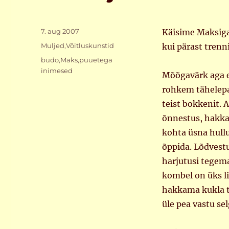
Postitatud
7. aug 2007
Käisime Maksiga
Rubriigid
Muljed
,
Võitluskunstid
kui pärast trenn
Sildid
budo
,
Maks
,
puuetega
inimesed
Mõõgavärk aga e
rohkem tähelepan
teist bokkenit. 
õnnestus, hakka
kohta üsna hull
õppida. Lõdvest
harjutusi tegema
kombel on üks li
hakkama kukla t
üle pea vastu sel