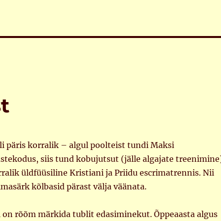
t
 päris korralik – algul poolteist tundi Maksi
stekodus, siis tund kobujutsut (jälle algajate treenimine
alik üldfüüsiline Kristiani ja Priidu escrimatrennis. Nii
masärk kõlbasid pärast välja väänata.
 on rõõm märkida tublit edasiminekut. Õppeaasta algus