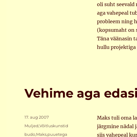
oli suht seevald
aga vahepeal tub
probleem ning h
(kopsumaht on s
Täna väänasin ta
hullu projektig
Vehime aga edas
Postitatud
17. aug 2007
Maks tuli oma la
Rubriigid
Muljed
,
Võitluskunstid
järgmine nädal 
Sildid
budo
,
Maks
,
puuetega
siis vahepeal ku