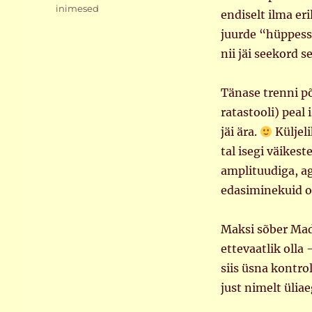
inimesed
endiselt ilma er
juurde “hüppesse
nii jäi seekord 
Tänase trenni p
ratastooli) pea
jäi ära.
Küljeli
tal isegi väikest
amplituudiga, ag
edasiminekuid o
Maksi sõber Madi
ettevaatlik olla
siis üsna kontrol
just nimelt üliae