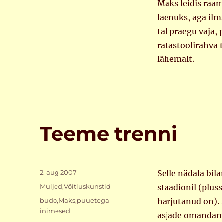
Maks leidis raa
laenuks, aga ilm
tal praegu vaja, 
ratastoolirahva 
lähemalt.
Teeme trenni
Postitatud
2. aug 2007
Selle nädala bil
Rubriigid
Muljed
,
Võitluskunstid
staadionil (plus
Sildid
budo
,
Maks
,
puuetega
harjutanud on). 
inimesed
asjade omandamin