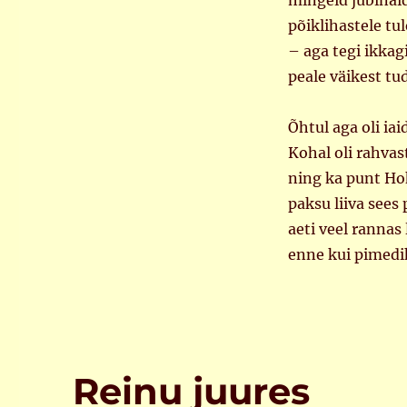
mingeid jubinai
põiklihastele tu
– aga tegi ikkag
peale väikest tu
Õhtul aga oli i
Kohal oli rahvas
ning ka punt Ho
paksu liiva sees 
aeti veel rannas
enne kui pimedik
Reinu juures