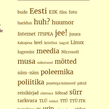
Eesti
EIK
budo
foto
film
huh?
huumor
haridus
.
le
jee!
Internet
juura
ITSPEA
Linux
keel
kristlus
Kakupesa
laagrid
meedia
lugemist
Microsoft
musa
mõtted
mälestused
poleemika
näm-näm
poliitika
pätid
puuetega inimesed
sürr
reisikirjad
Sõbrad
riistvara
tarkvara
TLÜ
TTÜ
TTÜ ITK
tsikkel
urin