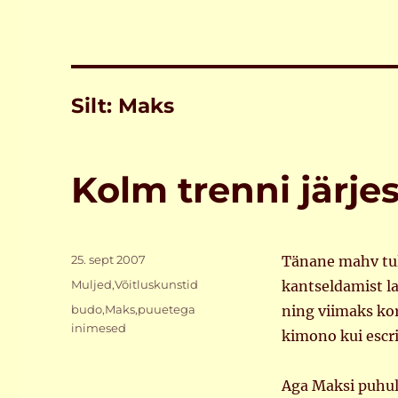
Silt:
Maks
Kolm trenni järjes
Postitatud
25. sept 2007
Tänane mahv tuli
Rubriigid
Muljed
,
Võitluskunstid
kantseldamist la
Sildid
budo
,
Maks
,
puuetega
ning viimaks korr
inimesed
kimono kui escri
Aga Maksi puhul