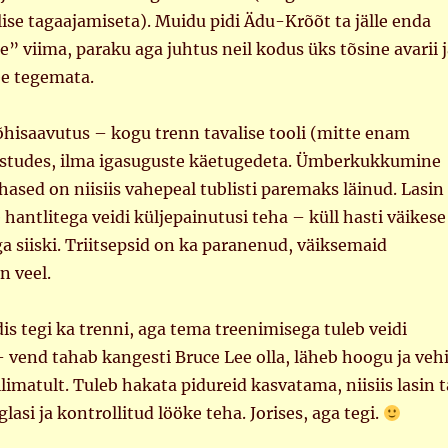
ilise tagaajamiseta). Muidu pidi Ädu-Krõõt ta jälle enda
” viima, paraku aga juhtus neil kodus üks tõsine avarii j
see tegemata.
õhisaavutus – kogu trenn tavalise tooli (mitte enam
l istudes, ilma igasuguste käetugedeta. Ümberkukkumine
hased on niisiis vahepeal tublisti paremaks läinud. Lasin
e hantlitega veidi küljepainutusi teha – küll hasti väikese
a siiski. Triitsepsid on ka paranenud, väiksemaid
n veel.
s tegi ka trenni, aga tema treenimisega tuleb veidi
 – vend tahab kangesti Bruce Lee olla, läheb hoogu ja veh
limatult. Tuleb hakata pidureid kasvatama, niisiis lasin t
glasi ja kontrollitud lööke teha. Jorises, aga tegi.