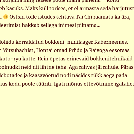
d korjama ning teisele poole maha panema – kõhu
leb kasuks. Maks küll torises, et ei armasta seda harjutus
i.
Ostsin tolle istudes tehtava Tai Chi raamatu ka ära,
deerimist hakkab sellega inimesi piinama…
aidoliidu korraldatud bokkeni-minilaager Kaberneemes.
t Mitsubachist, Hontai omad Priidu ja Raivoga eesotsas
kuto-ryu kutte. Rein õpetas erinevaid bokkenitehnikaid
polnudki neid nii lihtne teha. Aga rahvas jäi rahule. Päras
 lebotades ja kaasavõetud nodi näsides tükk aega pada,
us kodu poole tüüriti. Igati mõnus ettevõtmine igatahes