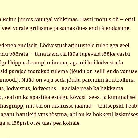
 Reinu juures Muugal vehkimas. Hästi mõnus oli – eriti
i veel vorste grillisime ja samas õues end täiendasime.
deneb endiselt. Lõdvestusharjutustele tuleb aga veel
u pöörata – täna lasin tal lüüa tugevaid lööke vastu
Algul kippus krampi minema, aga nii kui lõdvestuda
sid parajad matakad tulema (jõudu on sellil enda vanuse
umoodi). Nüüd on vaja seda jõudu paremini kontrollima
us, lõdvestus, lõdvestus… Kaelale peab ka hakkama
, seal on ka spastika esialgu kõvasti sees. Ja kummalisel
hasgrupp, mis tal on unarusse jäänud – triitsepsid. Peab
agant hantleid vms tõstma, abi on ka bokkeni laskmises
ga ja löögist otse üles pea kohale.