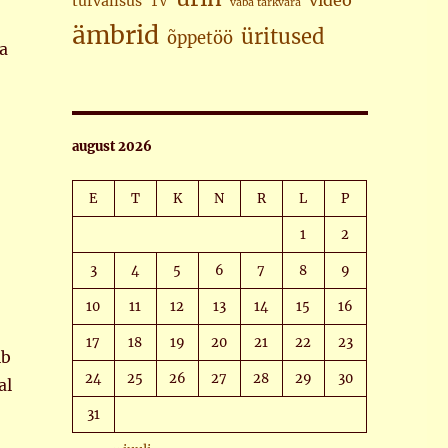
video
turvalisus
TV
vaba tarkvara
ämbrid
üritused
õppetöö
a
august 2026
E
T
K
N
R
L
P
1
2
3
4
5
6
7
8
9
10
11
12
13
14
15
16
17
18
19
20
21
22
23
ib
24
25
26
27
28
29
30
al
31