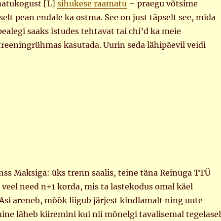
matukogust [L]
sihukese raamatu
– praegu võtsime
selt pean endale ka ostma. See on just täpselt see, mida
pealegi saaks istudes tehtavat tai chi’d ka meie
treeningrühmas kasutada. Uurin seda lähipäevil veidi
anss Maksiga: üks trenn saalis, teine täna Reinuga TTÜ
s veel need n+1 korda, mis ta lastekodus omal käel
Asi areneb, mõõk liigub järjest kindlamalt ning uute
e läheb kiiremini kui nii mõnelgi tavalisemal tegelasel