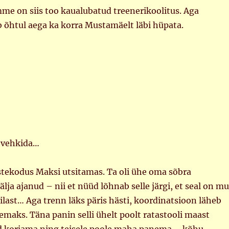
on siis too kaualubatud treenerikoolitus. Aga
b õhtul aega ka korra Mustamäelt läbi hüpata.
i vehkida…
stekodus Maksi utsitamas. Ta oli ühe oma sõbra
lja ajanud – nii et nüüd lõhnab selle järgi, et seal on mu
ilast… Aga trenn läks päris hästi, koordinatsioon läheb
maks. Täna panin selli ühelt poolt ratastooli maast