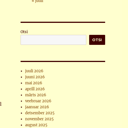
« juuli
Otsi
OTSI
juuli 2026
juuni 2026
mai 2026
aprill 2026
märts 2026
veebruar 2026
l
jaanuar 2026
detsember 2025
november 2025
august 2025