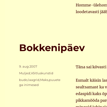
Homme-ülehomme 
loodetavasti jää
Bokkenipäev
Postitatud
9. aug 2007
Täna sai kõvast
Rubriigid
Muljed
,
Võitluskunstid
Sildid
budo
,
laagrid
,
Maks
,
puuete
Esmalt käisin la
ga inimesed
sealtsamast ka vä
edaspidi kaks õp
pikkamööda pare