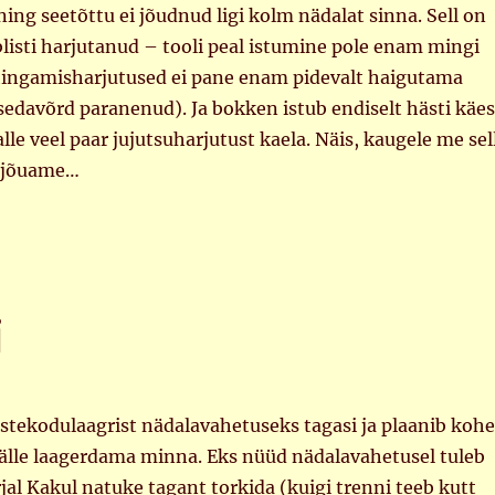
 ning seetõttu ei jõudnud ligi kolm nädalat sinna. Sell on
listi harjutanud – tooli peal istumine pole enam mingi
ingamisharjutused ei pane enam pidevalt haigutama
edavõrd paranenud). Ja bokken istub endiselt hästi käes
lle veel paar jujutsuharjutust kaela. Näis, kaugele me sel
a jõuame…
i
stekodulaagrist nädalavahetuseks tagasi ja plaanib kohe
jälle laagerdama minna. Eks nüüd nädalavahetusel tuleb
rjal Kakul natuke tagant torkida (kuigi trenni teeb kutt