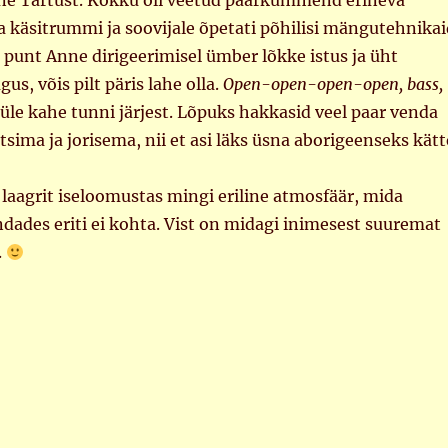
ine Tartust. Kokku oli veetud paarkümmend erineva
a käsitrummi ja soovijale õpetati põhilisi mängutehnikai
e punt Anne dirigeerimisel ümber lõkke istus ja üht
gus, võis pilt päris lahe olla.
Open-open-open-open, bass,
i üle kahe tunni järjest. Lõpuks hakkasid veel paar venda
sima ja jorisema, nii et asi läks üsna aborigeenseks kätt
 laagrit iseloomustas mingi eriline atmosfäär, mida
ades eriti ei kohta. Vist on midagi inimesest suuremat
.