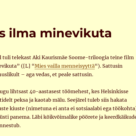
s ilma minevikuta
ul tuli telekast Aki Kaurismäe Soome-triloogia teine film
vikuta” ([L] “
Mies vailla menneisyyttä
“). Sattusin
slikult – aga vedas, et peale sattusin.
lugu lihtsast 40-aastasest töömehest, kes Helsinkisse
idelt peksa ja kaotab mälu. Seejärel tuleb siis hakata
uste kiuste (nimetuna ei anta ei sotsiaalabi ega töökohta
püsti panema. Läbi kõikvõimalike pöörete ja keerdkäikud
õnnestub.