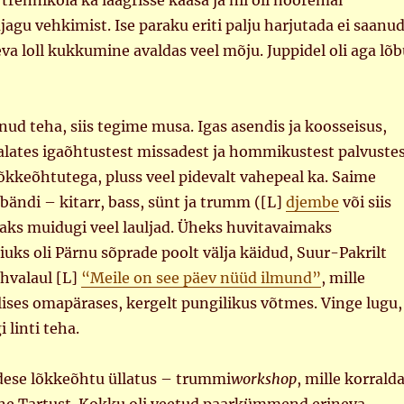
rennikola ka laagrisse kaasa ja nii oli nooremal
agu vehkimist. Ise paraku eriti palju harjutada ei saanud
a loll kukkumine avaldas veel mõju. Juppidel oli aga lõb
anud teha, siis tegime musa. Igas asendis ja koosseisus,
– alates igaõhtustest missadest ja hommikustest palvuste
õkkeõhtutega, pluss veel pidevalt vahepeal ka. Saime
bändi – kitarr, bass, sünt ja trumm ([L]
djembe
või siis
isaks muidugi veel lauljad. Üheks huvitavaimaks
iuks oli Pärnu sõprade poolt välja käidud, Suur-Pakrilt
ahvalaul [L]
“Meile on see päev nüüd ilmund”
, mille
ises omapärases, kergelt pungilikus võtmes. Vinge lugu,
 linti teha.
edese lõkkeõhtu üllatus – trummi
workshop
, mille korrald