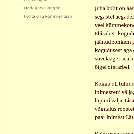
Sildid
Harkujärve
,
laagrid
Juba koht on ää
Harkujärve
kohta on 2 kommentaari
segastel aegadel
laager
veel kümmekond 
Eliisabeti kogud
jäänud rohkem p
kogudusest aga 
suvelaager seal
õigel otstarbel.
Kokku oli tulnu
inimesteni välja
lõpuni välja. Li
võimalus rooste
paar inimest Läti