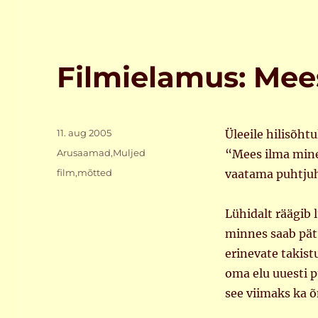
Filmielamus: Mee
Postitatud
11. aug 2005
Üleeile hilisõht
Rubriigid
Arusaamad
,
Muljed
“Mees ilma mine
Sildid
film
,
mõtted
vaatama puhtjuhu
Lühidalt räägib 
minnes saab pätt
erinevate takist
oma elu uuesti 
see viimaks ka 