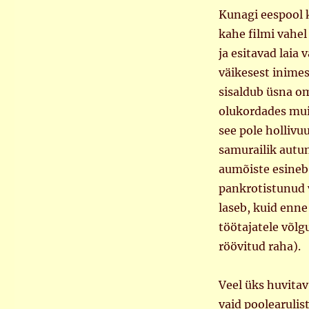
Kunagi eespool 
kahe filmi vahel
ja esitavad laia 
väikesest inime
sisaldub üsna o
olukordades mui
see pole hollivu
samurailik autun
aumõiste esineb
pankrotistunud 
laseb, kuid enne
töötajatele võlg
röövitud raha).
Veel üks huvitav
vaid poolearulis