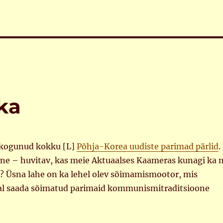
ka
 kogunud kokku [L]
Põhja-Korea uudiste parimad pärlid
.
ine – huvitav, kas meie Aktuaalses Kaameras kunagi ka n
i? Üsna lahe on ka lehel olev sõimamismootor, mis
al saada sõimatud parimaid kommunismitraditsioone