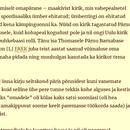
rmiselt omapärane – maakivist kirik, mis vahepealsetel
 spordisaaliks ümber ehitatud; ümberringi on ehitatud
kena kämpinguonni ka. Nüüd on kirik tagastatud Pärn
usele, kuid kohapeal kogudust pole ja nii ongi Uulu kirik
uhkebaasi rolli. Tänu isa Thomasele Pärnu Barnabase
on [L]
EKEK
juba teist aastat saanud võimaluse oma
 maha pidada ning muuhulgas kasutada ka kirikut tema
d üsna kirju seltskond päris põnnidest kuni vanemate
, kuid selline ühe pere tunne tekkis kohe alguses ja kesti
saks “omadele” oli külas kaks satsi soomlasi (oli hea
tamakippuvat soome keelt paremasse töökorda saada) ja
st.