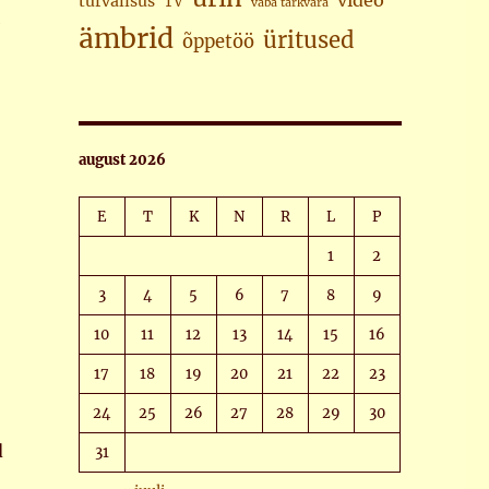
video
turvalisus
TV
vaba tarkvara
e
ämbrid
üritused
õppetöö
august 2026
E
T
K
N
R
L
P
1
2
3
4
5
6
7
8
9
10
11
12
13
14
15
16
17
18
19
20
21
22
23
24
25
26
27
28
29
30
d
31