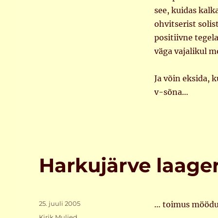
see, kuidas kalk
ohvitserist soli
positiivne tegel
väga vajalikul m
Ja võin eksida, 
v-sõna…
Harkujärve laage
Postitatud
25. juuli 2005
… toimus möödun
Rubriigid
Kirik
,
Muljed