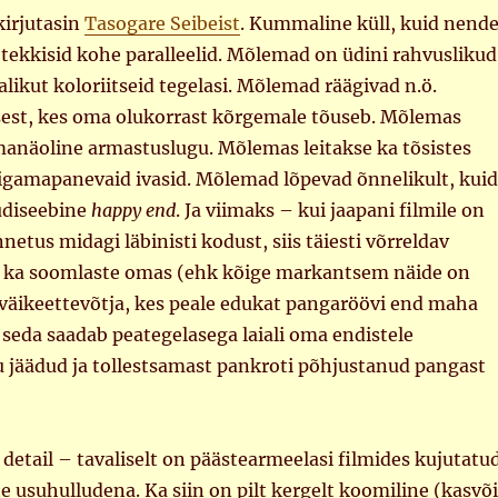
kirjutasin
Tasogare Seibeist
. Kummaline küll, kuid nend
 tekkisid kohe paralleelid. Mõlemad on üdini rahvuslikud
valikut koloriitseid tegelasi. Mõlemad räägivad n.ö.
sest, kes oma olukorrast kõrgemale tõuseb. Mõlemas
manäoline armastuslugu. Mõlemas leitakse ka tõsistes
gamapanevaid ivasid. Mõlemad lõpevad õnnelikult, kuid
udiseebine
happy end
. Ja viimaks – kui jaapani filmile on
netus midagi läbinisti kodust, siis täiesti võrreldav
 ka soomlaste omas (ehk kõige markantsem näide on
väikeettevõtja, kes peale edukat pangaröövi end maha
 seda saadab peategelasega laiali oma endistele
u jäädud ja tollestsamast pankroti põhjustanud pangast
 detail – tavaliselt on päästearmeelasi filmides kujutatu
te usuhulludena. Ka siin on pilt kergelt koomiline (kasvõi