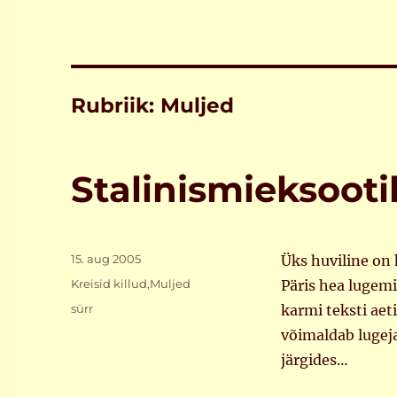
Rubriik:
Muljed
Stalinismieksooti
Postitatud
15. aug 2005
Üks huviline on
Rubriigid
Kreisid killud
,
Muljed
Päris hea lugem
Sildid
sürr
karmi teksti aet
võimaldab lugej
järgides…