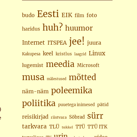
Eesti
EIK
budo
foto
film
huh?
huumor
haridus
jee!
Internet
juura
ITSPEA
Linux
keel
kristlus
Kakupesa
laagrid
meedia
lugemist
Microsoft
musa
mõtted
mälestused
poleemika
näm-näm
poliitika
pätid
puuetega inimesed
)
sürr
reisikirjad
Sõbrad
e
riistvara
tarkvara
TLÜ
TTÜ
TTÜ ITK
tsikkel
urin