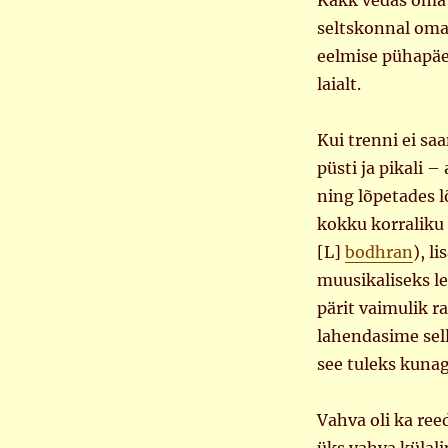
Kakk vedas oma t
seltskonnal omaj
eelmise pühapäev
laialt.
Kui trenni ei sa
püsti ja pikali 
ning lõpetades l
kokku korraliku 
[L]
bodhran
), l
muusikaliseks le
pärit vaimulik r
lahendasime sell
see tuleks kunagi
Vahva oli ka re