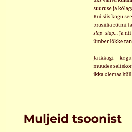
üks vahva külal
suuruse ja kõlag
Kui siis kogu se
brasiilia rütmi ta
slap-slap
… Ja ni
ümber lõkke tant
Ja ikkagi – kogu
muudes seltskond
ikka olemas küll
Muljeid tsoonist