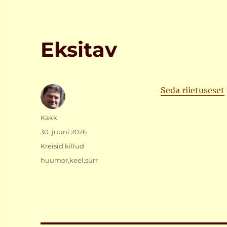
Eksitav
Seda riietuseset
Autor
Kakk
Postitatud
30. juuni 2026
Rubriigid
Kreisid killud
Sildid
huumor
,
keel
,
sürr