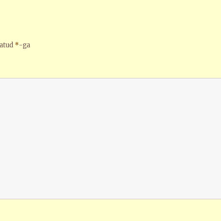
tatud
*
-ga