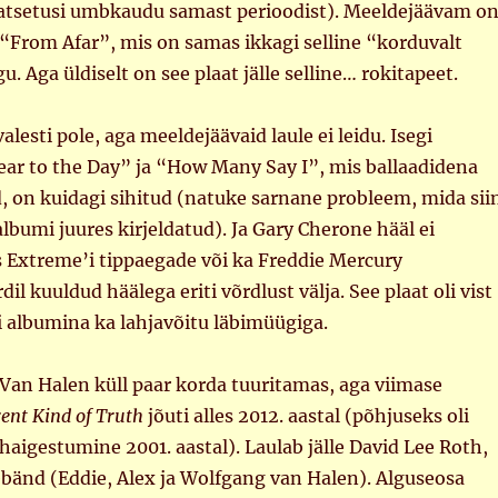
atsetusi umbkaudu samast perioodist). Meeldejäävam o
u “From Afar”, mis on samas ikkagi selline “korduvalt
. Aga üldiselt on see plaat jälle selline… rokitapeet.
alesti pole, aga meeldejäävaid laule ei leidu. Isegi
ear to the Day” ja “How Many Say I”, mis ballaadidena
d, on kuidagi sihitud (natuke sarnane probleem, mida sii
lbumi juures kirjeldatud). Ja Gary Cherone hääl ei
 Extreme’i tippaegade või ka Freddie Mercury
l kuuldud häälega eriti võrdlust välja. See plaat oli vist
 albumina ka lahjavõitu läbimüügiga.
 Van Halen küll paar korda tuuritamas, aga viimase
rent Kind of Truth
jõuti alles 2012. aastal (põhjuseks oli
 haigestumine 2001. aastal). Laulab jälle David Lee Roth,
ebänd (Eddie, Alex ja Wolfgang van Halen). Alguseosa