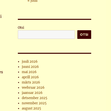
« juuli
i
Otsi
OTSI
juuli 2026
juuni 2026
es
mai 2026
aprill 2026
märts 2026
veebruar 2026
jaanuar 2026
detsember 2025
november 2025
august 2025