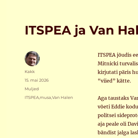
ITSPEA ja Van Hal
ITSPEA jõudis e
Mitnicki turvali
Autor
Kakk
kirjutati päris h
Postitatud
15. mai 2026
“viied” kätte.
Rubriigid
Muljed
Sildid
ITSPEA
,
musa
,
Van Halen
Aga taustaks Va
võeti Eddie kodu
politsei sidepro
aja peale oli Da
bändist jalga l