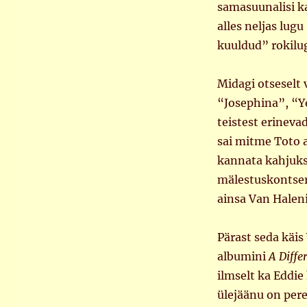
samasuunalisi k
alles neljas lug
kuuldud” rokilugu
Midagi otseselt v
“Josephina”, “Y
teistest erineva
sai mitme Toto a
kannata kahjuks
mälestuskontserdi
ainsa Van Haleni
Pärast seda käis
albumini
A Diffe
ilmselt ka Eddie
ülejäänu on per