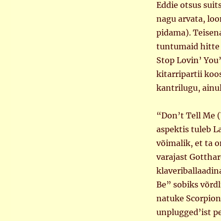
Eddie otsus suit
nagu arvata, loo
pidama). Teisen
tuntumaid hitte 
Stop Lovin’ You”
kitarripartii k
kantrilugu, ainul
“Don’t Tell Me
aspektis tuleb L
võimalik, et ta 
varajast Gotthar
klaveriballaadina
Be” sobiks võrd
natuke Scorpions
unplugged’ist pe