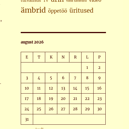
video
turvalisus
TV
vaba tarkvara
d
ämbrid
üritused
õppetöö
,
august 2026
E
T
K
N
R
L
P
1
2
3
4
5
6
7
8
9
–
10
11
12
13
14
15
16
17
18
19
20
21
22
23
24
25
26
27
28
29
30
31