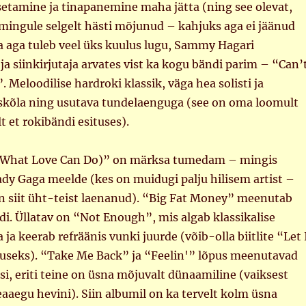
setamine ja tinapanemine maha jätta (ning see olevat,
mingule selgelt hästi mõjunud – kahjuks aga ei jäänud
a aga tuleb veel üks kuulus lugu, Sammy Hagari
ja siinkirjutaja arvates vist ka kogu bändi parim – “Can’
. Meloodilise hardroki klassik, väga hea solisti ja
ooskõla ning usutava tundelaenguga (see on oma loomult
t et rokibändi esituses).
 (What Love Can Do)” on märksa tumedam – mingis
ady Gaga meelde (kes on muidugi palju hilisem artist –
on siit üht-teist laenanud). “Big Fat Money” meenutab
di. Üllatav on “Not Enough”, mis algab klassikalise
 ja keerab refräänis vunki juurde (võib-olla biitlite “Let 
luseks). “Take Me Back” ja “Feelin'” lõpus meenutavad
i, eriti teine on üsna mõjuvalt dünaamiline (vaiksest
aaegu hevini). Siin albumil on ka tervelt kolm üsna