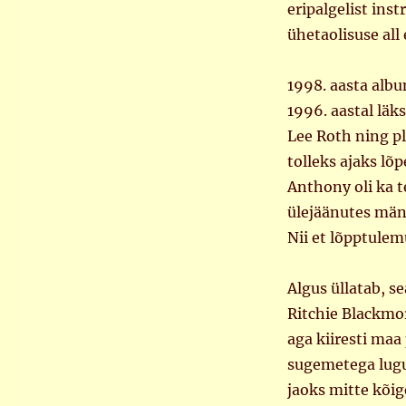
eripalgelist ins
ühetaolisuse all
1998. aasta alb
1996. aastal läk
Lee Roth ning pl
tolleks ajaks l
Anthony oli ka t
ülejäänutes män
Nii et lõpptulem
Algus üllatab, 
Ritchie Blackmor
aga kiiresti maa
sugemetega lugu.
jaoks mitte kõig