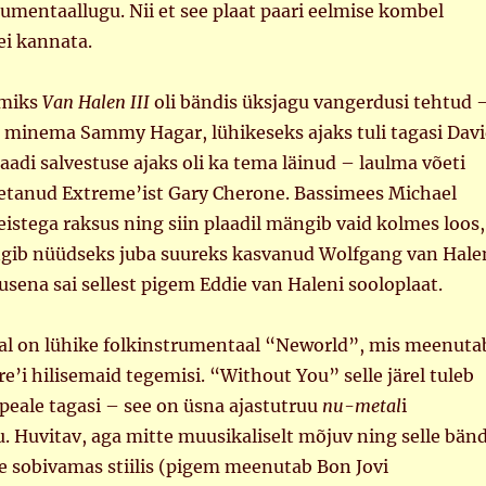
trumentaallugu. Nii et see plaat paari eelmise kombel
 ei kannata.
umiks
Van Halen III
oli bändis üksjagu vangerdusi tehtud 
s minema Sammy Hagar, lühikeseks ajaks tuli tagasi Dav
aadi salvestuse ajaks oli ka tema läinud – laulma võeti
õpetanud Extreme’ist Gary Cherone. Bassimees Michael
eistega raksus ning siin plaadil mängib vaid kolmes loos,
gib nüüdseks juba suureks kasvanud Wolfgang van Hale
usena sai sellest pigem Eddie van Haleni sooloplaat.
seal on lühike folkinstrumentaal “Neworld”, mis meenuta
e’i hilisemaid tegemisi. “Without You” selle järel tuleb
 peale tagasi – see on üsna ajastutruu
nu-metal
i
 Huvitav, aga mitte muusikaliselt mõjuv ning selle bänd
e sobivamas stiilis (pigem meenutab Bon Jovi