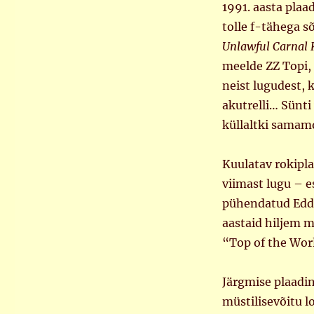
1991. aasta plaa
tolle f-tähega sõ
Unlawful Carnal
meelde ZZ Topi, 
neist lugudest, 
akutrelli… Sünti
küllaltki samam
Kuulatav rokipla
viimast lugu – e
pühendatud Eddie
aastaid hiljem m
“Top of the Worl
Järgmise plaadin
müstilisevõitu l