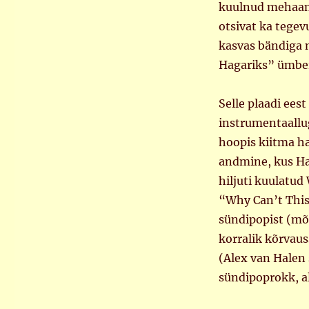
kuulnud mehaani
otsivat ka tegevu
kasvas bändiga 
Hagariks” ümber 
Selle plaadi ees
instrumentaallug
hoopis kiitma h
andmine, kus Hag
hiljuti kuulatud
“Why Can’t This 
sündipopist (mõ
korralik kõrvau
(Alex van Halen 
sündipoprokk, a