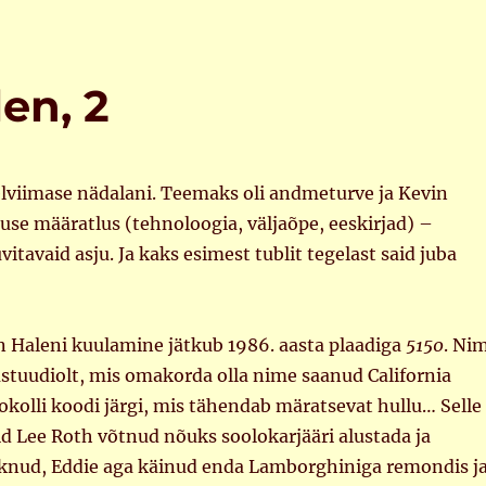
en, 2
elviimase nädalani. Teemaks oli andmeturve ja Kevin
suse määratlus (tehnoloogia, väljaõpe, eeskirjad) –
uvitavaid asju. Ja kaks esimest tublit tegelast said juba
n Haleni kuulamine jätkub 1986. aasta plaadiga
5150
. Ni
stuudiolt, mis omakorda olla nime saanud California
tokolli koodi järgi, mis tähendab märatsevat hullu… Selle
vid Lee Roth võtnud nõuks soolokarjääri alustada ja
asknud, Eddie aga käinud enda Lamborghiniga remondis j