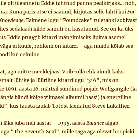
dile oli üleannetu Eddie tahtnud panna pealkirjaks… noh,
na. Kuna päris otse ei saanud, kirjutas selle lahti kui
For
 Knowledge
. Esimene lugu “Poundcake” tuletabki sobivast
kes sedalaadi kilde samuti on kasutanud. See on ka üks
kus Eddie pruugib kitarri mängimiseks lipitsa asemel
 väga ei kuule, rohkem on kitarri – aga muidu kõlab see
oodi kui eelmine.
at, aga mitte meeldejääv. Võib-olla ehk ainult kaks
smalt lühike ja lüüriline kitarrilugu “316”, mis on
 1991. aasta 16. märtsil sündinud pojale Wolfgangile (k
ängis bändi kõige viimasel albumil bassi) ja energiline
d”, kus tausta laulab Totost laenatud Steve Lukather.
i läks juba neli aastat – 1995. aasta
Balance
algab
ooga “The Seventh Seal”, mille taga aga olevat hoopiski