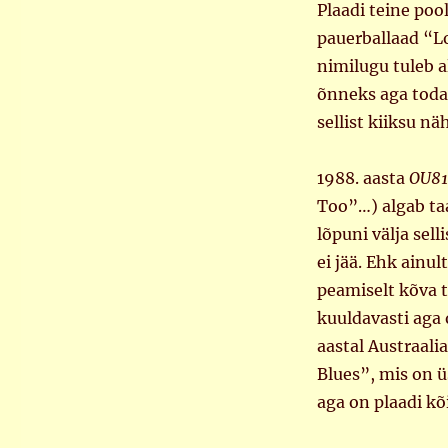
Plaadi teine poo
pauerballaad “Lo
nimilugu tuleb al
õnneks aga toda 
sellist kiiksu nä
1988. aasta
OU81
Too”…) algab ta
lõpuni välja sel
ei jää. Ehk ainu
peamiselt kõva t
kuuldavasti aga 
aastal Austraali
Blues”, mis on ü
aga on plaadi kõ