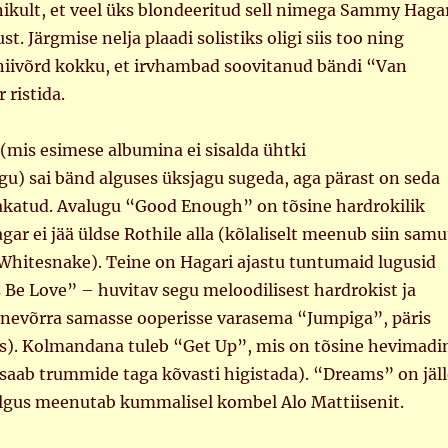
kult, et veel üks blondeeritud sell nimega Sammy Haga
st. Järgmise nelja plaadi solistiks oligi siis too ning
niivõrd kokku, et irvhambad soovitanud bändi “Van
ristida.
t (mis esimese albumina ei sisalda ühtki
u) sai bänd alguses üksjagu sugeda, aga pärast on seda
akatud. Avalugu “Good Enough” on tõsine hardrokilik
ar ei jää üldse Rothile alla (kõlaliselt meenub siin samu
 Whitesnake). Teine on Hagari ajastu tuntumaid lugusid
Be Love” – huvitav segu meloodilisest hardrokist ja
nevõrra samasse ooperisse varasema “Jumpiga”, päris
ss). Kolmandana tuleb “Get Up”, mis on tõsine hevimadi
saab trummide taga kõvasti higistada). “Dreams” on jäll
lgus meenutab kummalisel kombel Alo Mattiisenit.