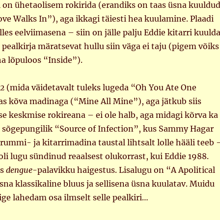
l on ühetaolisem rokirida (erandiks on taas üsna kuuldu
ve Walks In”), aga ikkagi täiesti hea kuulamine. Plaadi
les eelviimasena – siin on jälle palju Eddie kitarri kuulda
pealkirja märatsevat hullu siin väga ei taju (pigem võiks
ha lõpuloos “Inside”).
2
(mida väidetavalt tuleks lugeda “Oh You Ate One
as kõva madinaga (“Mine All Mine”), aga jätkub siis
lise keskmise rokireana – ei ole halb, aga midagi kõrva ka
lt sõgepungilik “Source of Infection”, kus Sammy Hagar
rummi- ja kitarrimadina taustal lihtsalt lolle hääli teeb 
oli lugu sündinud reaalsest olukorrast, kui Eddie 1988.
as
dengue
-palavikku haigestus. Lisalugu on “A Apolitical
sna klassikaline bluus ja sellisena üsna kuulatav. Muidu
ige lahedam osa ilmselt selle pealkiri…