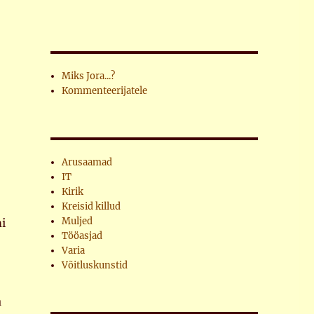
Miks Jora...?
Kommenteerijatele
Arusaamad
IT
Kirik
Kreisid killud
Muljed
mi
Tööasjad
Varia
Võitluskunstid
a