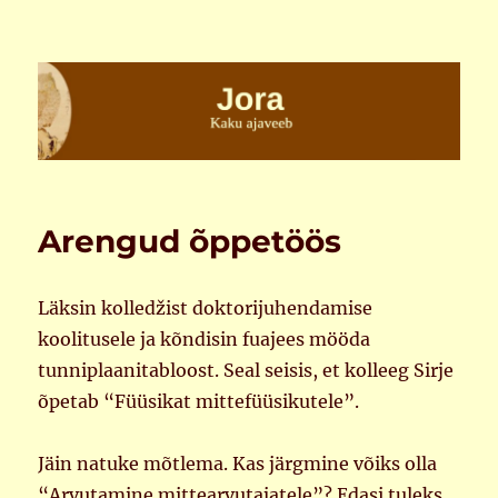
Jora
Arengud õppetöös
Läksin kolledžist doktorijuhendamise
koolitusele ja kõndisin fuajees mööda
tunniplaanitabloost. Seal seisis, et kolleeg Sirje
õpetab “Füüsikat mittefüüsikutele”.
Jäin natuke mõtlema. Kas järgmine võiks olla
“Arvutamine mittearvutajatele”? Edasi tuleks