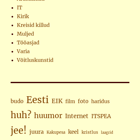
IT
Kirik
Kreisid killud
Muljed
Tööasjad
Varia
Võitluskunstid
Eesti
EIK
budo
foto
haridus
film
huh?
huumor
Internet
ITSPEA
jee!
juura
keel
kristlus
Kakupesa
laagrid