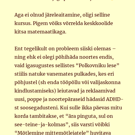
Aga ei olnud järeleaitamine, oligi selline
kursus. Pigem võiks võrrelda keskkoolide
kitsa matemaatikaga.
Ent tegelikult on probleem siiski olemas –
ning ehk ei olegi põhihäda noortes endis,
vaid igasugustes sellistes “Polkovniku lese”
stiilis natuke vanemates pulkades, kes eri
põhjustel (sh enda tööpõllu või valijaskonna
kindlustamiseks) leiutavad ja reklaamivad
uusi, poppe ja noortepäraseid hädasid ADHD-
st soosegadusteni. Kui sulle ikka päevas mitu
korda tambitakse, et “ära pinguta, sul on
see-teine-ja-kolmas”, siis varsti võibki
“Mõtlemine mittemõtlejatele” huvitava