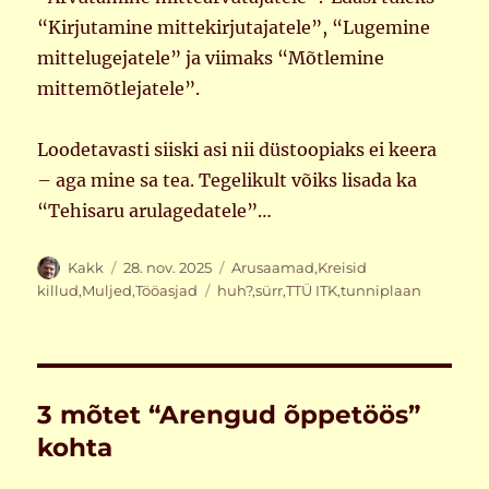
“Kirjutamine mittekirjutajatele”, “Lugemine
mittelugejatele” ja viimaks “Mõtlemine
mittemõtlejatele”.
Loodetavasti siiski asi nii düstoopiaks ei keera
– aga mine sa tea. Tegelikult võiks lisada ka
“Tehisaru arulagedatele”…
Autor
Postitatud
Rubriigid
Kakk
28. nov. 2025
Arusaamad
,
Kreisid
Sildid
killud
,
Muljed
,
Tööasjad
huh?
,
sürr
,
TTÜ ITK
,
tunniplaan
3 mõtet “Arengud õppetöös”
kohta