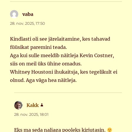
vaba
ütleb:
28. nov. 2025, 17:50
Kindlasti oli see järelaitamine, kes tahavad
füüsikat paremini teada.
Aga kui sulle meeldib näitleja Kevin Costner,
siis on meil üks ühine omadus.
Whitney Houstoni ihukaitsja, kes tegelikult ei
olnud. Aga väga hea näitleja.
Kakk
ütleb:
28. nov. 2025, 18:01
Eks ma seda naljaga pooleks kirjutasin.