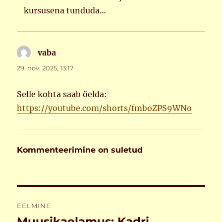
kursusena tunduda…
vaba
ütleb:
29. nov. 2025, 13:17
Selle kohta saab öelda:
https://youtube.com/shorts/fmboZPS9WNo
Kommenteerimine on suletud
Navigeerimine
EELMINE
Muusikaelamus: Kadri
Eelmine