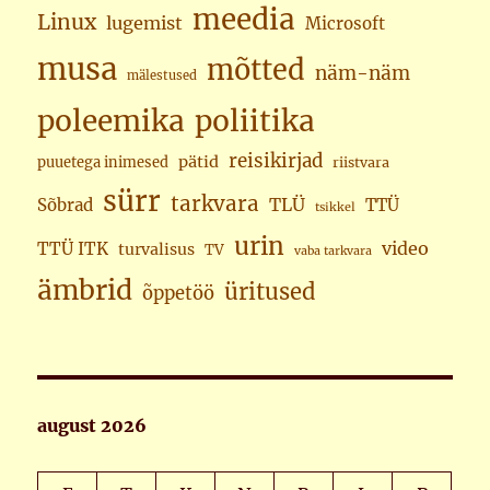
meedia
Linux
lugemist
Microsoft
musa
mõtted
näm-näm
mälestused
poleemika
poliitika
reisikirjad
pätid
puuetega inimesed
riistvara
sürr
tarkvara
TLÜ
Sõbrad
TTÜ
tsikkel
urin
video
TTÜ ITK
turvalisus
TV
vaba tarkvara
ämbrid
üritused
õppetöö
august 2026