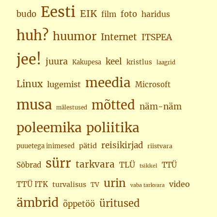
Eesti
EIK
budo
foto
haridus
film
huh?
huumor
Internet
ITSPEA
jee!
juura
keel
kristlus
Kakupesa
laagrid
meedia
Linux
lugemist
Microsoft
musa
mõtted
näm-näm
mälestused
poleemika
poliitika
reisikirjad
pätid
puuetega inimesed
riistvara
sürr
tarkvara
TLÜ
Sõbrad
TTÜ
tsikkel
urin
video
TTÜ ITK
turvalisus
TV
vaba tarkvara
ämbrid
üritused
õppetöö