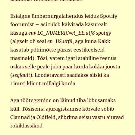
Esialgne ümbernurgalahendus leidus Spotify
foorumist – asi tuleb käivitada käsurealt
käsuga
env LC_NUMERIC=et_EE.utf8 spotify
(algselt oli seal
en_US.utf8
, aga kuna Kakk
kasutab põhimõtte pärast eestikeelseid
masinaid). Tõsi, varem igati stabiilne teenus
oskas selle peale juba paar korda kokku joosta
(
segfault
). Loodetavasti saadakse siiski ka
Linuxi klient millalgi korda.
Aga töötegemine on läinud tiba lõbusamaks
küll. Tõsisema ajuragistamise kõrvale sobib
Clannad ja Oldfield, siibrima seisu vastu aitavad
rokiklassikud.