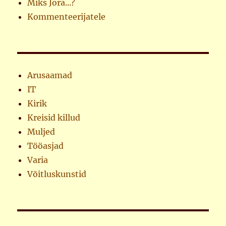
Miks Jora...?
Kommenteerijatele
Arusaamad
IT
Kirik
Kreisid killud
Muljed
Tööasjad
Varia
Võitluskunstid