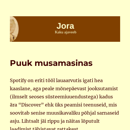
Jora
Puuk musamasinas
Spotify on eriti tööl lauaarvutis igati hea
kaaslane, aga peale mõnepäevast jooksutamist
(ilmselt seoses süsteemiuuendustega) kadus
ära “Discover” ehk üks peamisi teenuseid, mis
soovitab senise muusikavaliku põhjal sarnaseid
asju. Lihtsalt jäi rippu ja näitas lõputult
laadimist tähistavat rattakest.