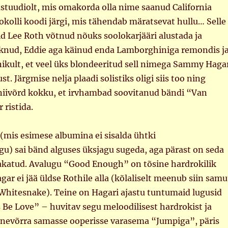
stuudiolt, mis omakorda olla nime saanud California
tokolli koodi järgi, mis tähendab märatsevat hullu… Selle
vid Lee Roth võtnud nõuks soolokarjääri alustada ja
asknud, Eddie aga käinud enda Lamborghiniga remondis j
kult, et veel üks blondeeritud sell nimega Sammy Haga
st. Järgmise nelja plaadi solistiks oligi siis too ning
niivõrd kokku, et irvhambad soovitanud bändi “Van
ristida.
t (mis esimese albumina ei sisalda ühtki
u) sai bänd alguses üksjagu sugeda, aga pärast on seda
akatud. Avalugu “Good Enough” on tõsine hardrokilik
ar ei jää üldse Rothile alla (kõlaliselt meenub siin samu
 Whitesnake). Teine on Hagari ajastu tuntumaid lugusid
Be Love” – huvitav segu meloodilisest hardrokist ja
nevõrra samasse ooperisse varasema “Jumpiga”, päris