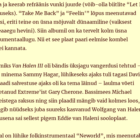
 ja keerab refräänis vunki juurde (võib-olla biitlite “Let 
luseks). “Take Me Back” ja “Feelin'” lõpus meenutavad
i, eriti teine on üsna mõjuvalt dünaamiline (vaiksest
aaegu hevini). Siin albumil on ka tervelt kolm üsna
trumentaallugu. Nii et see plaat paari eelmise kombel
 ei kannata.
umiks
Van Halen III
oli bändis üksjagu vangerdusi tehtud 
s minema Sammy Hagar, lühikeseks ajaks tuli tagasi Dav
aadi salvestuse ajaks oli ka tema läinud – laulma võeti
õpetanud Extreme’ist Gary Cherone. Bassimees Michael
eistega raksus ning siin plaadil mängib vaid kolmes loos,
gib nüüdseks juba suureks kasvanud Wolfgang van Hale
usena sai sellest pigem Eddie van Haleni sooloplaat.
seal on lühike folkinstrumentaal “Neworld”, mis meenuta