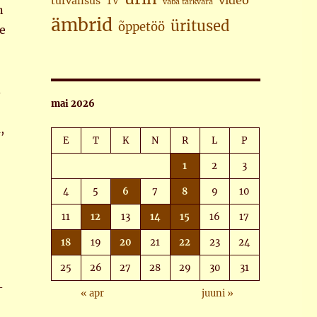
video
turvalisus
TV
vaba tarkvara
n
ämbrid
üritused
õppetöö
e
d
mai 2026
,
E
T
K
N
R
L
P
1
2
3
4
5
6
7
8
9
10
11
12
13
14
15
16
17
18
19
20
21
22
23
24
25
26
27
28
29
30
31
–
« apr
juuni »