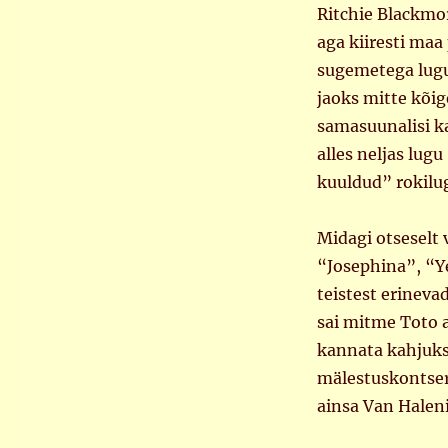
Ritchie Blackmor
aga kiiresti maa
sugemetega lugu.
jaoks mitte kõig
samasuunalisi k
alles neljas lug
kuuldud” rokilugu
Midagi otseselt v
“Josephina”, “Y
teistest erineva
sai mitme Toto a
kannata kahjuks
mälestuskontserdi
ainsa Van Haleni