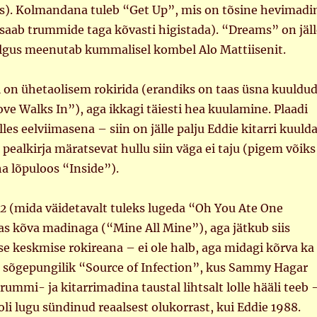
ss). Kolmandana tuleb “Get Up”, mis on tõsine hevimadi
saab trummide taga kõvasti higistada). “Dreams” on jäll
lgus meenutab kummalisel kombel Alo Mattiisenit.
l on ühetaolisem rokirida (erandiks on taas üsna kuuldu
ve Walks In”), aga ikkagi täiesti hea kuulamine. Plaadi
les eelviimasena – siin on jälle palju Eddie kitarri kuulda
pealkirja märatsevat hullu siin väga ei taju (pigem võiks
ha lõpuloos “Inside”).
2
(mida väidetavalt tuleks lugeda “Oh You Ate One
as kõva madinaga (“Mine All Mine”), aga jätkub siis
lise keskmise rokireana – ei ole halb, aga midagi kõrva ka
lt sõgepungilik “Source of Infection”, kus Sammy Hagar
rummi- ja kitarrimadina taustal lihtsalt lolle hääli teeb 
oli lugu sündinud reaalsest olukorrast, kui Eddie 1988.