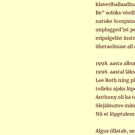
klaveriballaadina
Be” sobiks võrd
natuke Scorpions
unplugged’ist pe
eripalgelist ins
ühetaolisuse all
1998. aasta alb
1996. aastal läk
Lee Roth ning pl
tolleks ajaks l
Anthony oli ka t
ülejäänutes män
Nii et lõpptulem
Algus üllatab, 