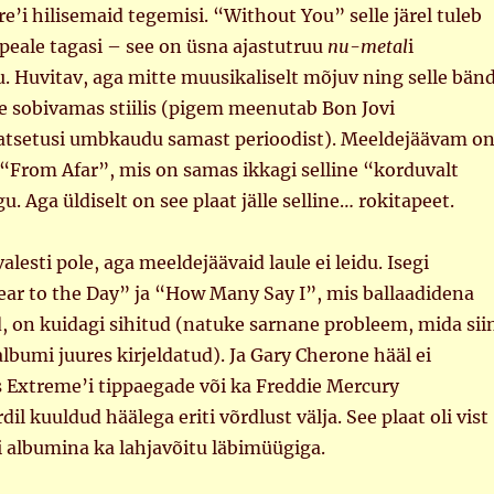
e’i hilisemaid tegemisi. “Without You” selle järel tuleb
 peale tagasi – see on üsna ajastutruu
nu-metal
i
 Huvitav, aga mitte muusikaliselt mõjuv ning selle bänd
e sobivamas stiilis (pigem meenutab Bon Jovi
atsetusi umbkaudu samast perioodist). Meeldejäävam o
u “From Afar”, mis on samas ikkagi selline “korduvalt
. Aga üldiselt on see plaat jälle selline… rokitapeet.
alesti pole, aga meeldejäävaid laule ei leidu. Isegi
ear to the Day” ja “How Many Say I”, mis ballaadidena
d, on kuidagi sihitud (natuke sarnane probleem, mida sii
lbumi juures kirjeldatud). Ja Gary Cherone hääl ei
 Extreme’i tippaegade või ka Freddie Mercury
l kuuldud häälega eriti võrdlust välja. See plaat oli vist
 albumina ka lahjavõitu läbimüügiga.