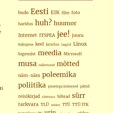
Eesti
EIK
budo
foto
film
huh?
huumor
haridus
a
r
jee!
Internet
juura
ITSPEA
Linux
keel
kristlus
Kakupesa
laagrid
meedia
lugemist
Microsoft
musa
mõtted
mälestused
poleemika
näm-näm
poliitika
pätid
puuetega inimesed
ti
sürr
reisikirjad
Sõbrad
riistvara
tarkvara
TLÜ
TTÜ
TTÜ ITK
tsikkel
urin