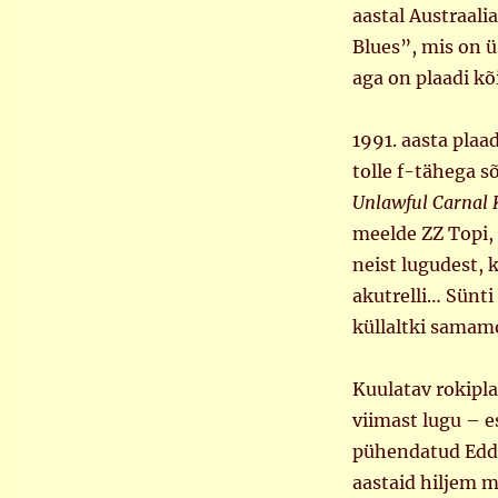
aastal Austraali
Blues”, mis on ü
aga on plaadi kõ
1991. aasta plaa
tolle f-tähega sõ
Unlawful Carnal
meelde ZZ Topi, 
neist lugudest, 
akutrelli… Sünti
küllaltki samam
Kuulatav rokipla
viimast lugu – e
pühendatud Eddie
aastaid hiljem m