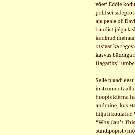
2
võeti Eddie kodu
politsei sidepro
aja peale oli Da
bändist jalga l
kuulnud mehaani
otsivat ka tegevu
kasvas bändiga 
Hagariks” ümber 
Selle plaadi ees
instrumentaallug
hoopis kiitma h
andmine, kus Hag
hiljuti kuulatud
“Why Can’t This 
sündipopist (mõ