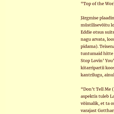
“Top of the Worl
Järgmise plaadin
müstilisevõitu l
Eddie otsus suit
nagu arvata, loo
pidama). Teisen
tuntumaid hitte 
Stop Lovin’ You”
kitarripartii k
kantrilugu, ainul
“Don’t Tell Me
aspektis tuleb L
võimalik, et ta 
varajast Gotthar