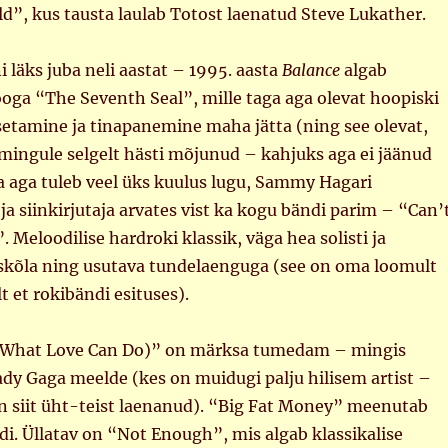
d”, kus tausta laulab Totost laenatud Steve Lukather.
i läks juba neli aastat – 1995. aasta
Balance
algab
ooga “The Seventh Seal”, mille taga aga olevat hoopiski
setamine ja tinapanemine maha jätta (ning see olevat,
mingule selgelt hästi mõjunud – kahjuks aga ei jäänud
a aga tuleb veel üks kuulus lugu, Sammy Hagari
ja siinkirjutaja arvates vist ka kogu bändi parim – “Can’
. Meloodilise hardroki klassik, väga hea solisti ja
ooskõla ning usutava tundelaenguga (see on oma loomult
t et rokibändi esituses).
 (What Love Can Do)” on märksa tumedam – mingis
ady Gaga meelde (kes on muidugi palju hilisem artist –
on siit üht-teist laenanud). “Big Fat Money” meenutab
di. Üllatav on “Not Enough”, mis algab klassikalise