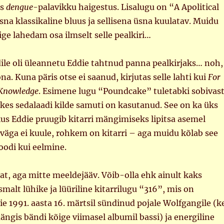
as
dengue
-palavikku haigestus. Lisalugu on “A Apolitical
sna klassikaline bluus ja sellisena üsna kuulatav. Muidu
ige lahedam osa ilmselt selle pealkiri…
dile oli üleannetu Eddie tahtnud panna pealkirjaks… noh,
na. Kuna päris otse ei saanud, kirjutas selle lahti kui
For
 Knowledge
. Esimene lugu “Poundcake” tuletabki sobivast
kes sedalaadi kilde samuti on kasutanud. See on ka üks
kus Eddie pruugib kitarri mängimiseks lipitsa asemel
 väga ei kuule, rohkem on kitarri – aga muidu kõlab see
oodi kui eelmine.
at, aga mitte meeldejääv. Võib-olla ehk ainult kaks
smalt lühike ja lüüriline kitarrilugu “316”, mis on
 1991. aasta 16. märtsil sündinud pojale Wolfgangile (k
ängis bändi kõige viimasel albumil bassi) ja energiline