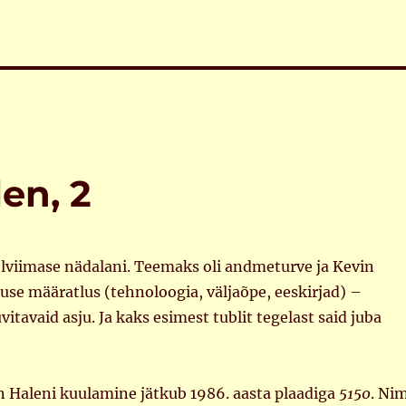
en, 2
elviimase nädalani. Teemaks oli andmeturve ja Kevin
suse määratlus (tehnoloogia, väljaõpe, eeskirjad) –
uvitavaid asju. Ja kaks esimest tublit tegelast said juba
n Haleni kuulamine jätkub 1986. aasta plaadiga
5150
. Ni