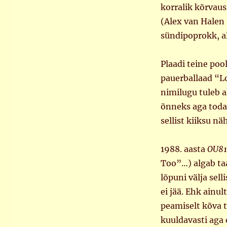
korralik kõrvau
(Alex van Halen 
sündipoprokk, a
Plaadi teine poo
pauerballaad “Lo
nimilugu tuleb al
õnneks aga toda 
sellist kiiksu nä
1988. aasta
OU81
Too”…) algab ta
lõpuni välja sel
ei jää. Ehk ainu
peamiselt kõva t
kuuldavasti aga 