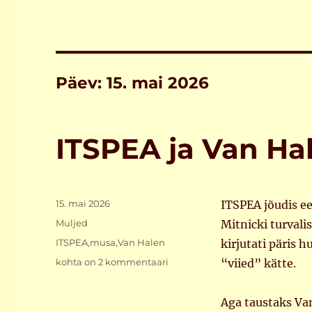
Päev:
15. mai 2026
ITSPEA ja Van Hal
Postitatud
15. mai 2026
ITSPEA jõudis e
Rubriigid
Muljed
Mitnicki turvali
Sildid
ITSPEA
,
musa
,
Van Halen
kirjutati päris h
ITSPEA
kohta on 2 kommentaari
“viied” kätte.
ja
Van
Aga taustaks Va
Halen,