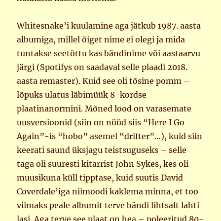
Whitesnake’i kuulamine aga jätkub 1987. aasta
albumiga, millel õiget nime ei olegi ja mida
tuntakse seetõttu kas bändinime või aastaarvu
järgi (Spotifys on saadaval selle plaadi 2018.
aasta remaster). Kuid see oli tõsine pomm –
lõpuks ulatus läbimüük 8-kordse
plaatinanormini. Mõned lood on varasemate
uusversioonid (siin on nüüd siis “Here I Go
Again”-is “hobo” asemel “drifter”…), kuid siin
keerati saund üksjagu teistsuguseks – selle
taga oli suuresti kitarrist John Sykes, kes oli
muusikuna küll tipptase, kuid suutis David
Coverdale’iga niimoodi kaklema minna, et too
viimaks peale albumit terve bändi lihtsalt lahti
lasi. Aga terve see plaat on hea – poleeritud 80-