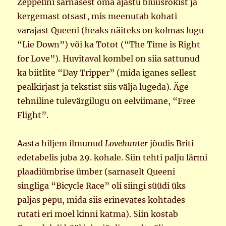
Zeppelini sarnasest oma ajastu bluusrokist ja
kergemast otsast, mis meenutab kohati
varajast Queeni (heaks näiteks on kolmas lugu
“Lie Down”) või ka Totot (“The Time is Right
for Love”). Huvitaval kombel on siia sattunud
ka biitlite “Day Tripper” (mida iganes sellest
pealkirjast ja tekstist siis välja lugeda). Äge
tehniline tulevärgilugu on eelviimane, “Free
Flight”.
Aasta hiljem ilmunud
Lovehunter
jõudis Briti
edetabelis juba 29. kohale. Siin tehti palju lärmi
plaadiümbrise ümber (sarnaselt Queeni
singliga “Bicycle Race” oli siingi süüdi üks
paljas pepu, mida siis erinevates kohtades
rutati eri moel kinni katma). Siin kostab