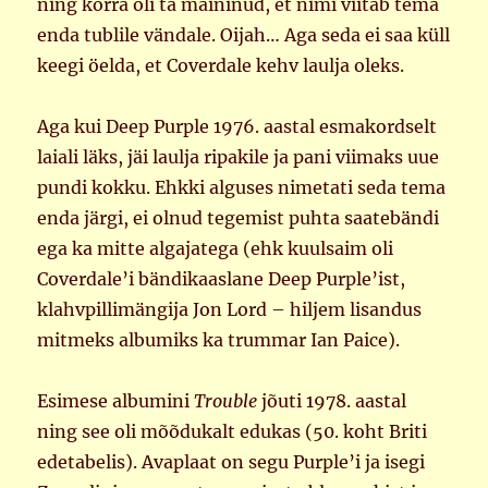
ning korra oli ta maininud, et nimi viitab tema
enda tublile vändale. Oijah… Aga seda ei saa küll
keegi öelda, et Coverdale kehv laulja oleks.
Aga kui Deep Purple 1976. aastal esmakordselt
laiali läks, jäi laulja ripakile ja pani viimaks uue
pundi kokku. Ehkki alguses nimetati seda tema
enda järgi, ei olnud tegemist puhta saatebändi
ega ka mitte algajatega (ehk kuulsaim oli
Coverdale’i bändikaaslane Deep Purple’ist,
klahvpillimängija Jon Lord – hiljem lisandus
mitmeks albumiks ka trummar Ian Paice).
Esimese albumini
Trouble
jõuti 1978. aastal
ning see oli mõõdukalt edukas (50. koht Briti
edetabelis). Avaplaat on segu Purple’i ja isegi