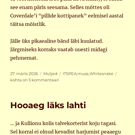
see enam päris seesama. Selles mõttes oli
Coverdale’i “pillide kottipanek” eelmisel aastal
täitsa mõistlik.
Jälle üks pikaealine bänd läbi kuulatud.
Järgmiseks korraks vaatab uuesti midagi
pehmemat.
Postitatud
Rubriigid
Sildid
ITSPEA
27. märts 2026
Muljed
ITSPEA
,
musa
,
Whitesnake
ja
kohta on 5 kommentaari
Whitesn
2
Hooaeg läks lahti
… ja Kullionu kolis talvekorterist koju tagasi.
Sel korral ei olnud kevadist harjumist peaaegu