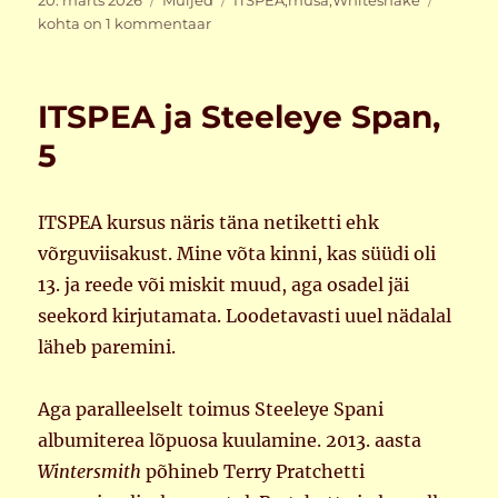
20. märts 2026
Muljed
ITSPEA
,
musa
,
Whitesnake
ja
kohta on 1 kommentaar
Whitesn
1
ITSPEA ja Steeleye Span,
5
ITSPEA kursus näris täna netiketti ehk
võrguviisakust. Mine võta kinni, kas süüdi oli
13. ja reede või miskit muud, aga osadel jäi
seekord kirjutamata. Loodetavasti uuel nädalal
läheb paremini.
Aga paralleelselt toimus Steeleye Spani
albumiterea lõpuosa kuulamine. 2013. aasta
Wintersmith
põhineb Terry Pratchetti