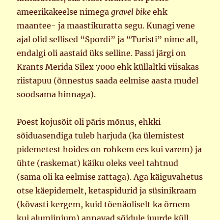
ameerikakeelse nimega
gravel bike
ehk
maantee- ja maastikuratta segu. Kunagi vene
ajal olid sellised “Spordi” ja “Turisti” nime all,
endalgi oli aastaid üks selline. Passi järgi on
Krants Merida Silex 7000 ehk küllaltki viisakas
riistapuu (õnnestus saada eelmise aasta mudel
soodsama hinnaga).
Poest kojusõit oli päris mõnus, ehkki
sõiduasendiga tuleb harjuda (ka ülemistest
pidemetest hoides on rohkem ees kui varem) ja
ühte (raskemat) käiku oleks veel tahtnud
(sama oli ka eelmise rattaga). Aga käiguvahetus
otse käepidemelt, ketaspidurid ja süsinikraam
(kõvasti kergem, kuid tõenäoliselt ka õrnem
kui alumiinium) annavad sõidule juurde küll.