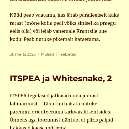
Nüüd peab vaatama, kas jätab paralleelselt kaks
ratast (mõne koha peal võiks sinisel ka praegu
eelis olla) või leiab vanemale Krantsile uue
kodu. Peab natuke pikemalt katsetama.
Postitatud
Rubriigid
Sildid
31. märts 2026
Muljed
jee!
,
ratas
ITSPEA ja Whitesnake, 2
ITSPEA tegelased jätkasid enda juurast
läbinärimist – täna tuli hakata natuke
paremini orienteeruma tarkvaralitsentsides.
Õnneks aga foorumist nähtub, et päris paljud
hakkasid kaasa mõtlema.