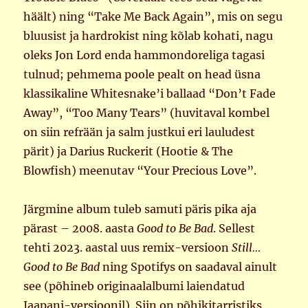
häält) ning “Take Me Back Again”, mis on segu
bluusist ja hardrokist ning kõlab kohati, nagu
oleks Jon Lord enda hammondoreliga tagasi
tulnud; pehmema poole pealt on head üsna
klassikaline Whitesnake’i ballaad “Don’t Fade
Away”, “Too Many Tears” (huvitaval kombel
on siin refrään ja salm justkui eri lauludest
pärit) ja Darius Ruckerit (Hootie & The
Blowfish) meenutav “Your Precious Love”.
Järgmine album tuleb samuti päris pika aja
pärast – 2008. aasta
Good to Be Bad
. Sellest
tehti 2023. aastal uus remix-versioon
Still…
Good to Be Bad
ning Spotifys on saadaval ainult
see (põhineb originaalalbumi laiendatud
Jaapani-versioonil). Siin on põhikitarristiks