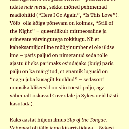
ndate
hair metal
, sekka mõned pehmemad
raadiohitid (“Here I Go Again”, “Is This Love”).
Võib-olla kõige põnevam on kolmas, “Still of
the Night” – queenilikult mitmeosaline ja
erinevate värvingutega rokklugu. Nii et
kaheksamiljoniline müüginumber ei ole üldse
ime – päris paljud on nimetanud seda tolle
ajastu üheks parimaks esindajaks (kuigi päris
palju on ka märgitud, et enamik lugusid on
“nagu juba kusagilt kuuldud” – sedasorti
muusika klišeesid on siin tõesti palju, aga
vähemalt oskavad Coverdale ja Sykes neid hästi
kasutada).
Kaks aastat hiljem ilmus
Slip of the Tongue
.
Vahepeal oli jälle jama kitarristidega – Sykesi