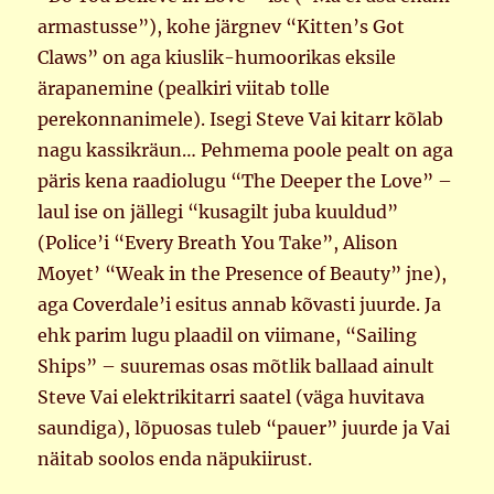
armastusse”), kohe järgnev “Kitten’s Got
Claws” on aga kiuslik-humoorikas eksile
ärapanemine (pealkiri viitab tolle
perekonnanimele). Isegi Steve Vai kitarr kõlab
nagu kassikräun… Pehmema poole pealt on aga
päris kena raadiolugu “The Deeper the Love” –
laul ise on jällegi “kusagilt juba kuuldud”
(Police’i “Every Breath You Take”, Alison
Moyet’ “Weak in the Presence of Beauty” jne),
aga Coverdale’i esitus annab kõvasti juurde. Ja
ehk parim lugu plaadil on viimane, “Sailing
Ships” – suuremas osas mõtlik ballaad ainult
Steve Vai elektrikitarri saatel (väga huvitava
saundiga), lõpuosas tuleb “pauer” juurde ja Vai
näitab soolos enda näpukiirust.