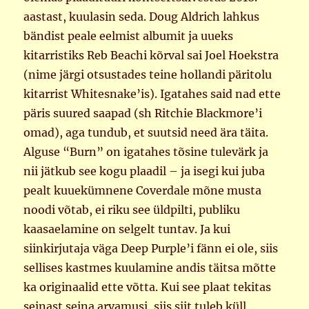
aastast, kuulasin seda. Doug Aldrich lahkus
bändist peale eelmist albumit ja uueks
kitarristiks Reb Beachi kõrval sai Joel Hoekstra
(nime järgi otsustades teine hollandi päritolu
kitarrist Whitesnake’is). Igatahes said nad ette
päris suured saapad (sh Ritchie Blackmore’i
omad), aga tundub, et suutsid need ära täita.
Alguse “Burn” on igatahes tõsine tulevärk ja
nii jätkub see kogu plaadil – ja isegi kui juba
pealt kuuekümnene Coverdale mõne musta
noodi võtab, ei riku see üldpilti, publiku
kaasaelamine on selgelt tuntav. Ja kui
siinkirjutaja väga Deep Purple’i fänn ei ole, siis
sellises kastmes kuulamine andis täitsa mõtte
ka originaalid ette võtta. Kui see plaat tekitas
seinast seina arvamusi, siis siit tuleb küll