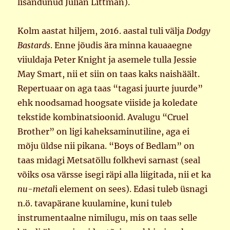
lisandunud Julian Littman).
Kolm aastat hiljem, 2016. aastal tuli välja
Dodgy
Bastards
. Enne jõudis ära minna kauaaegne
viiuldaja Peter Knight ja asemele tulla Jessie
May Smart, nii et siin on taas kaks naishäält.
Repertuaar on aga taas “tagasi juurte juurde”
ehk noodsamad hoogsate viiside ja koledate
tekstide kombinatsioonid. Avalugu “Cruel
Brother” on ligi kaheksaminutiline, aga ei
mõju üldse nii pikana. “Boys of Bedlam” on
taas midagi Metsatöllu folkhevi sarnast (seal
võiks osa värsse isegi räpi alla liigitada, nii et ka
nu-metal
i element on sees). Edasi tuleb üsnagi
n.ö. tavapärane kuulamine, kuni tuleb
instrumentaalne nimilugu, mis on taas selle