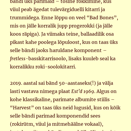
bändi üks parimaid – tõsine rokkimine, kus
viiul peab ägedat tulevärgiduelli kitarri ja
trummidega. Enne lõppu on veel “Bad Bones”,
mis on jälle korralik jupp progerokki (ja jälle
koos räpiga). Ja viimaks teine, ballaadilik osa
pikast kahe poolega lõpuloost, kus on taas üks
selle bändi jaoks haruldane komponent –
fretless
-basskitarrisoolo, lisaks kuuleb seal ka
korralikku roki-soolokitarri.
2019. aastal sai bänd 50-aastaseks(!) ja välja
lasti vastava nimega plaat
Est’d 1969
. Algus on
kohe klassikaline, parimate albumite stiilis –
“Harvest” on taas üks neid lugusid, kus on kõik
selle bändi parimad komponendid sees
(rokirütm, viiul ja mitmehäälne vokaal),