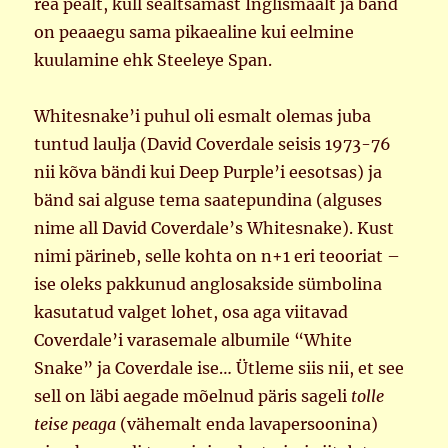
rea pealt, küll sealtsamast Inglismaalt ja bänd
on peaaegu sama pikaealine kui eelmine
kuulamine ehk Steeleye Span.
Whitesnake’i puhul oli esmalt olemas juba
tuntud laulja (David Coverdale seisis 1973-76
nii kõva bändi kui Deep Purple’i eesotsas) ja
bänd sai alguse tema saatepundina (alguses
nime all David Coverdale’s Whitesnake). Kust
nimi pärineb, selle kohta on n+1 eri teooriat –
ise oleks pakkunud anglosakside sümbolina
kasutatud valget lohet, osa aga viitavad
Coverdale’i varasemale albumile “White
Snake” ja Coverdale ise… Ütleme siis nii, et see
sell on läbi aegade mõelnud päris sageli
tolle
teise peaga
(vähemalt enda lavapersoonina)