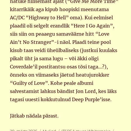
natuke hilisemast ajast (“Give Me More Time”
kitarrikäik aga kipub hoopiski meenutama
AC/DC “Highway to Hell” oma). Kui eelmisel
plaadil oli selgelt erandlik “Here I Go Again”,
siis siin on peaaegu samaväärne hitt “Love
Ain’t No Stranger”-i näol. Plaadi teine pool
kisub taas veidi üheülbaliseks (justkui kuulaks
pikalt üht ja sama lugu – või äkki oligi
Coverdale’il postitantsu osas tõsi taga…?),
õnneks on viimaseks jäetud heatujurokker
“Guilty of Love”. Kohe peale albumi
salvestamist lahkus bändist Jon Lord, kes läks
tagasi uuesti kokkutulnud Deep Purple’isse.
Jätkab nädala pärast.
Postitatud
Rubriigid
Sildid
ITSPEA