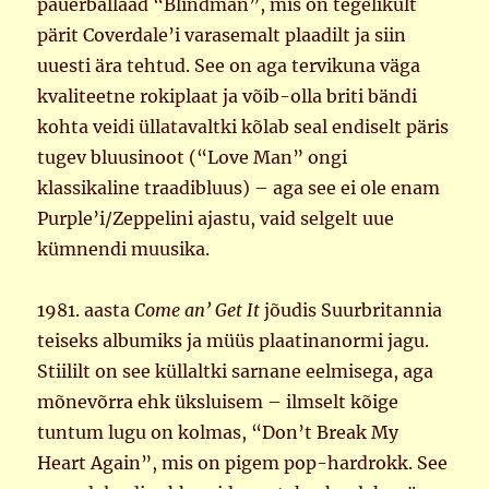
pauerballaad “Blindman”, mis on tegelikult
pärit Coverdale’i varasemalt plaadilt ja siin
uuesti ära tehtud. See on aga tervikuna väga
kvaliteetne rokiplaat ja võib-olla briti bändi
kohta veidi üllatavaltki kõlab seal endiselt päris
tugev bluusinoot (“Love Man” ongi
klassikaline traadibluus) – aga see ei ole enam
Purple’i/Zeppelini ajastu, vaid selgelt uue
kümnendi muusika.
1981. aasta
Come an’ Get It
jõudis Suurbritannia
teiseks albumiks ja müüs plaatinanormi jagu.
Stiililt on see küllaltki sarnane eelmisega, aga
mõnevõrra ehk üksluisem – ilmselt kõige
tuntum lugu on kolmas, “Don’t Break My
Heart Again”, mis on pigem pop-hardrokk. See