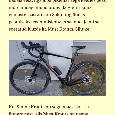
nädala eest. Aga juba pikemat aega keerles peas
mõte midagi muud proovida – eriti kuna
viimastel aastatel on Saku ring üheks
peamiseks treenimiskohaks saanud. Ja nii sai
soetatud juurde ka Must Krants. Sihuke:
Kui Sinine Krants on segu maastiku- ja
linnarattast, siis Must Krants on peene