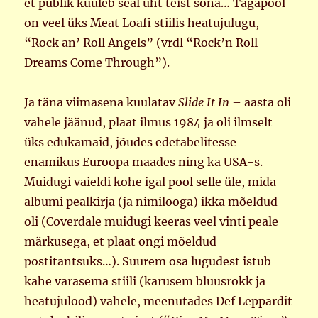
et publik kuuleb seal üht teist sõna… Tagapool
on veel üks Meat Loafi stiilis heatujulugu,
“Rock an’ Roll Angels” (vrdl “Rock’n Roll
Dreams Come Through”).
Ja täna viimasena kuulatav
Slide It In
– aasta oli
vahele jäänud, plaat ilmus 1984 ja oli ilmselt
üks edukamaid, jõudes edetabelitesse
enamikus Euroopa maades ning ka USA-s.
Muidugi vaieldi kohe igal pool selle üle, mida
albumi pealkirja (ja nimilooga) ikka mõeldud
oli (Coverdale muidugi keeras veel vinti peale
märkusega, et plaat ongi mõeldud
postitantsuks…). Suurem osa lugudest istub
kahe varasema stiili (karusem bluusrokk ja
heatujulood) vahele, meenutades Def Leppardit