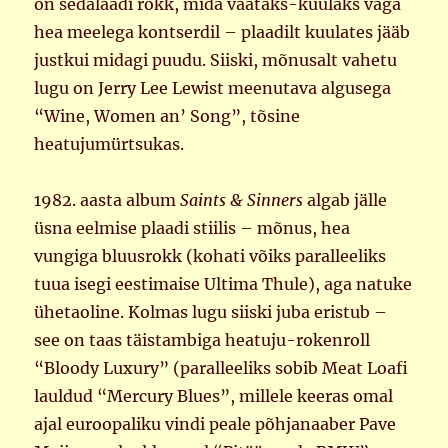
on sedalaadi rokk, mida vaataks-kuulaks väga
hea meelega kontserdil – plaadilt kuulates jääb
justkui midagi puudu. Siiski, mõnusalt vahetu
lugu on Jerry Lee Lewist meenutava algusega
“Wine, Women an’ Song”, tõsine
heatujumürtsukas.
1982. aasta album
Saints & Sinners
algab jälle
üsna eelmise plaadi stiilis – mõnus, hea
vungiga bluusrokk (kohati võiks paralleeliks
tuua isegi eestimaise Ultima Thule), aga natuke
ühetaoline. Kolmas lugu siiski juba eristub –
see on taas täistambiga heatuju-rokenroll
“Bloody Luxury” (paralleeliks sobib Meat Loafi
lauldud “Mercury Blues”, millele keeras omal
ajal euroopaliku vindi peale põhjanaaber Pave