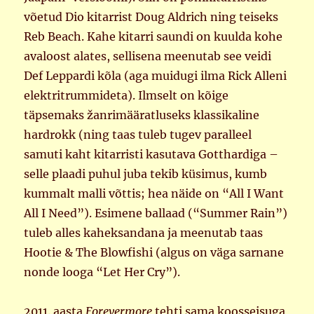
võetud Dio kitarrist Doug Aldrich ning teiseks
Reb Beach. Kahe kitarri saundi on kuulda kohe
avaloost alates, sellisena meenutab see veidi
Def Leppardi kõla (aga muidugi ilma Rick Alleni
elektritrummideta). Ilmselt on kõige
täpsemaks žanrimääratluseks klassikaline
hardrokk (ning taas tuleb tugev paralleel
samuti kaht kitarristi kasutava Gotthardiga –
selle plaadi puhul juba tekib küsimus, kumb
kummalt malli võttis; hea näide on “All I Want
All I Need”). Esimene ballaad (“Summer Rain”)
tuleb alles kaheksandana ja meenutab taas
Hootie & The Blowfishi (algus on väga sarnane
nonde looga “Let Her Cry”).
2011. aasta
Forevermore
tehti sama koosseisuga