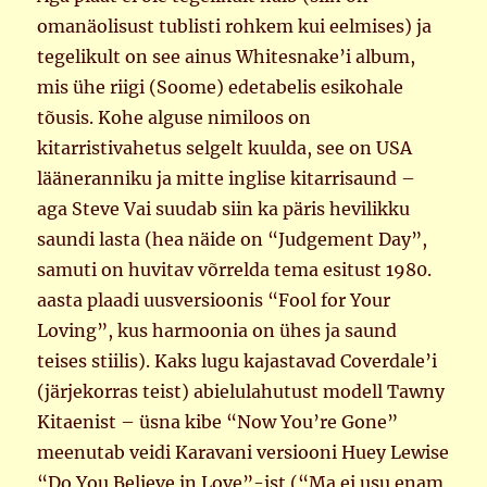
omanäolisust tublisti rohkem kui eelmises) ja
tegelikult on see ainus Whitesnake’i album,
mis ühe riigi (Soome) edetabelis esikohale
tõusis. Kohe alguse nimiloos on
kitarristivahetus selgelt kuulda, see on USA
lääneranniku ja mitte inglise kitarrisaund –
aga Steve Vai suudab siin ka päris hevilikku
saundi lasta (hea näide on “Judgement Day”,
samuti on huvitav võrrelda tema esitust 1980.
aasta plaadi uusversioonis “Fool for Your
Loving”, kus harmoonia on ühes ja saund
teises stiilis). Kaks lugu kajastavad Coverdale’i
(järjekorras teist) abielulahutust modell Tawny
Kitaenist – üsna kibe “Now You’re Gone”
meenutab veidi Karavani versiooni Huey Lewise
“Do You Believe in Love”-ist (“Ma ei usu enam