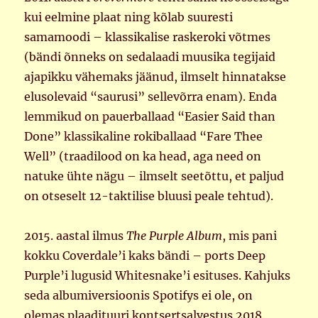
kui eelmine plaat ning kõlab suuresti
samamoodi – klassikalise raskeroki võtmes
(bändi õnneks on sedalaadi muusika tegijaid
ajapikku vähemaks jäänud, ilmselt hinnatakse
elusolevaid “saurusi” sellevõrra enam). Enda
lemmikud on pauerballaad “Easier Said than
Done” klassikaline rokiballaad “Fare Thee
Well” (traadilood on ka head, aga need on
natuke ühte nägu – ilmselt seetõttu, et paljud
on otseselt 12-taktilise bluusi peale tehtud).
2015. aastal ilmus
The Purple Album
, mis pani
kokku Coverdale’i kaks bändi – ports Deep
Purple’i lugusid Whitesnake’i esituses. Kahjuks
seda albumiversioonis Spotifys ei ole, on
olemas plaadituuri kontsertsalvestus 2018.