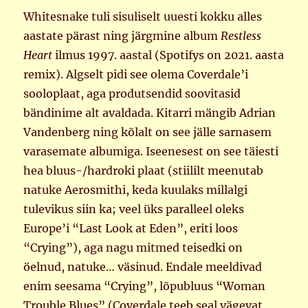
Whitesnake tuli sisuliselt uuesti kokku alles
aastate pärast ning järgmine album
Restless
Heart
ilmus 1997. aastal (Spotifys on 2021. aasta
remix). Algselt pidi see olema Coverdale’i
sooloplaat, aga produtsendid soovitasid
bändinime alt avaldada. Kitarri mängib Adrian
Vandenberg ning kõlalt on see jälle sarnasem
varasemate albumiga. Iseenesest on see täiesti
hea bluus-/hardroki plaat (stiililt meenutab
natuke Aerosmithi, keda kuulaks millalgi
tulevikus siin ka; veel üks paralleel oleks
Europe’i “Last Look at Eden”, eriti loos
“Crying”), aga nagu mitmed teisedki on
öelnud, natuke… väsinud. Endale meeldivad
enim seesama “Crying”, lõpubluus “Woman
Trouble Blues” (Coverdale teeb seal vägevat