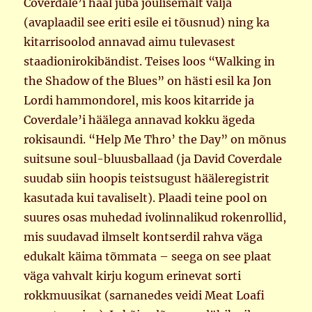
Coverdale’i hääl juba jõulisemalt välja
(avaplaadil see eriti esile ei tõusnud) ning ka
kitarrisoolod annavad aimu tulevasest
staadionirokibändist. Teises loos “Walking in
the Shadow of the Blues” on hästi esil ka Jon
Lordi hammondorel, mis koos kitarride ja
Coverdale’i häälega annavad kokku ägeda
rokisaundi. “Help Me Thro’ the Day” on mõnus
suitsune soul-bluusballaad (ja David Coverdale
suudab siin hoopis teistsugust hääleregistrit
kasutada kui tavaliselt). Plaadi teine pool on
suures osas muhedad ivolinnalikud rokenrollid,
mis suudavad ilmselt kontserdil rahva väga
edukalt käima tõmmata – seega on see plaat
väga vahvalt kirju kogum erinevat sorti
rokkmuusikat (sarnanedes veidi Meat Loafi