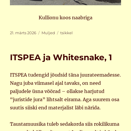
Kullionu koos naabriga
Postitatud
Rubriigid
Sildid
21. märts 2026
Muljed
tsikkel
ITSPEA ja Whitesnake, 1
ITSPEA tudengid jõudsid täna juurateemadesse.
Nagu juba viimasel ajal tavaks, on need
paljudele üsna võõrad – ollakse harjutud
“juristide jura” lihtsalt eirama. Aga suurem osa
suutis siiski end materjalist läbi närida.
Taustamuusika tuleb sedakorda siis rokilikuma