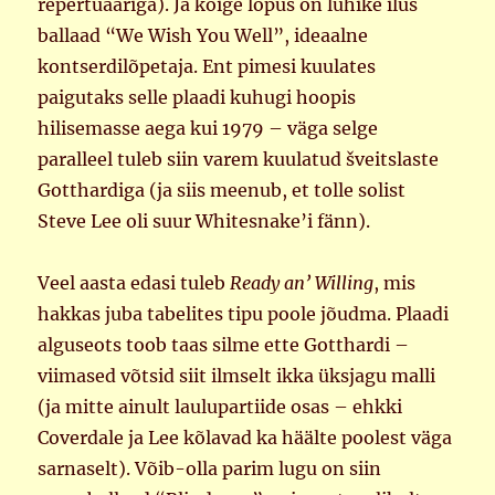
repertuaariga). Ja kõige lõpus on lühike ilus
ballaad “We Wish You Well”, ideaalne
kontserdilõpetaja. Ent pimesi kuulates
paigutaks selle plaadi kuhugi hoopis
hilisemasse aega kui 1979 – väga selge
paralleel tuleb siin varem kuulatud šveitslaste
Gotthardiga (ja siis meenub, et tolle solist
Steve Lee oli suur Whitesnake’i fänn).
Veel aasta edasi tuleb
Ready an’ Willing
, mis
hakkas juba tabelites tipu poole jõudma. Plaadi
alguseots toob taas silme ette Gotthardi –
viimased võtsid siit ilmselt ikka üksjagu malli
(ja mitte ainult laulupartiide osas – ehkki
Coverdale ja Lee kõlavad ka häälte poolest väga
sarnaselt). Võib-olla parim lugu on siin