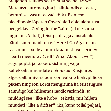
Maijanen, lauldes seal “Pitää saada BMW” –
Mercuryt automargina ju siinkandis ei teata,
bemmi seevastu teavad kõik). Esimese
plaadipoole lõpetab Coverdale’i abielulahutust
peegeldav “Crying in the Rain” (ei ole sama
lugu, mis A-hal), teist poolt aga alustab üks
bändi suuremaid hitte. “Here I Go Again” on
taas muust selle albumi kraamist üsna erinev,
Hearti meenutav (vrdl “What About Love”)
segu popist ja raskerokist ning väga
kaheksakümnendate
hair metal
. Kusjuures
algses albumiversioonis on vaikne klahvpilliosa
pikem ning Jon Lordi mängituna ka teistsuguse
saundiga kui hilisemas raadiovariandis. Ja
muidugi see “like a hobo” tekstis, mis hiljem
muudeti “like a drifter”-iks, kuna tollal peljati,