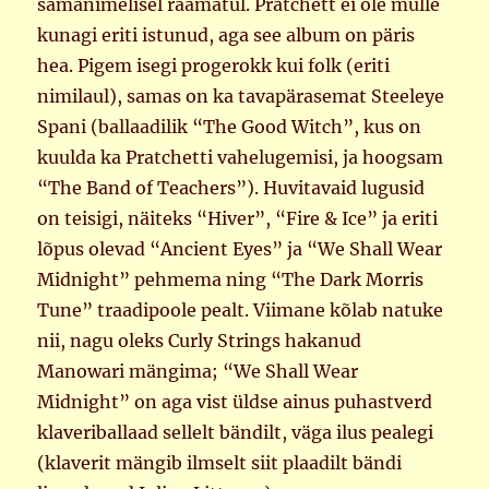
samanimelisel raamatul. Pratchett ei ole mulle
kunagi eriti istunud, aga see album on päris
hea. Pigem isegi progerokk kui folk (eriti
nimilaul), samas on ka tavapärasemat Steeleye
Spani (ballaadilik “The Good Witch”, kus on
kuulda ka Pratchetti vahelugemisi, ja hoogsam
“The Band of Teachers”). Huvitavaid lugusid
on teisigi, näiteks “Hiver”, “Fire & Ice” ja eriti
lõpus olevad “Ancient Eyes” ja “We Shall Wear
Midnight” pehmema ning “The Dark Morris
Tune” traadipoole pealt. Viimane kõlab natuke
nii, nagu oleks Curly Strings hakanud
Manowari mängima; “We Shall Wear
Midnight” on aga vist üldse ainus puhastverd
klaveriballaad sellelt bändilt, väga ilus pealegi
(klaverit mängib ilmselt siit plaadilt bändi