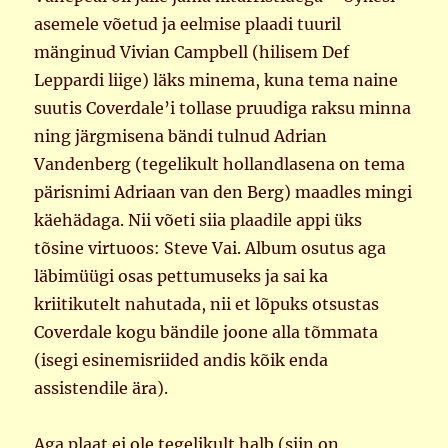
asemele võetud ja eelmise plaadi tuuril
mänginud Vivian Campbell (hilisem Def
Leppardi liige) läks minema, kuna tema naine
suutis Coverdale’i tollase pruudiga raksu minna
ning järgmisena bändi tulnud Adrian
Vandenberg (tegelikult hollandlasena on tema
pärisnimi Adriaan van den Berg) maadles mingi
käehädaga. Nii võeti siia plaadile appi üks
tõsine virtuoos: Steve Vai. Album osutus aga
läbimüügi osas pettumuseks ja sai ka
kriitikutelt nahutada, nii et lõpuks otsustas
Coverdale kogu bändile joone alla tõmmata
(isegi esinemisriided andis kõik enda
assistendile ära).
Aga plaat ei ole tegelikult halb (siin on