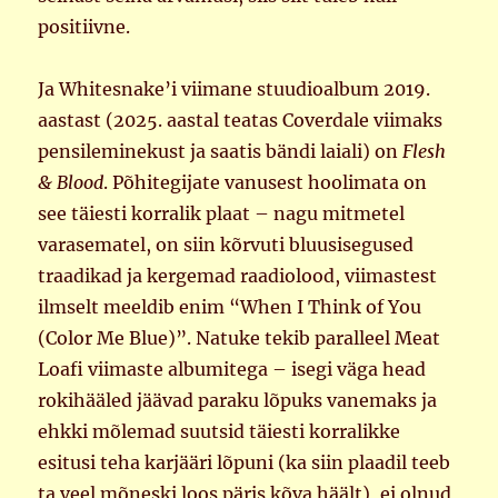
positiivne.
Ja Whitesnake’i viimane stuudioalbum 2019.
aastast (2025. aastal teatas Coverdale viimaks
pensileminekust ja saatis bändi laiali) on
Flesh
& Blood
. Põhitegijate vanusest hoolimata on
see täiesti korralik plaat – nagu mitmetel
varasematel, on siin kõrvuti bluusisegused
traadikad ja kergemad raadiolood, viimastest
ilmselt meeldib enim “When I Think of You
(Color Me Blue)”. Natuke tekib paralleel Meat
Loafi viimaste albumitega – isegi väga head
rokihääled jäävad paraku lõpuks vanemaks ja
ehkki mõlemad suutsid täiesti korralikke
esitusi teha karjääri lõpuni (ka siin plaadil teeb
ta veel mõneski loos päris kõva häält), ei olnud