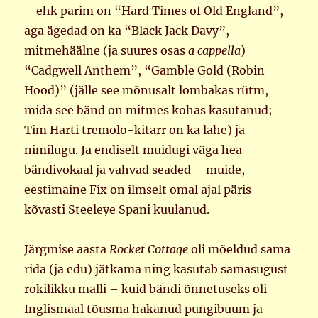
– ehk parim on “Hard Times of Old England”,
aga ägedad on ka “Black Jack Davy”,
mitmehäälne (ja suures osas
a cappella
)
“Cadgwell Anthem”, “Gamble Gold (Robin
Hood)” (jälle see mõnusalt lombakas rütm,
mida see bänd on mitmes kohas kasutanud;
Tim Harti tremolo-kitarr on ka lahe) ja
nimilugu. Ja endiselt muidugi väga hea
bändivokaal ja vahvad seaded – muide,
eestimaine Fix on ilmselt omal ajal päris
kõvasti Steeleye Spani kuulanud.
Järgmise aasta
Rocket Cottage
oli mõeldud sama
rida (ja edu) jätkama ning kasutab samasugust
rokilikku malli – kuid bändi õnnetuseks oli
Inglismaal tõusma hakanud pungibuum ja