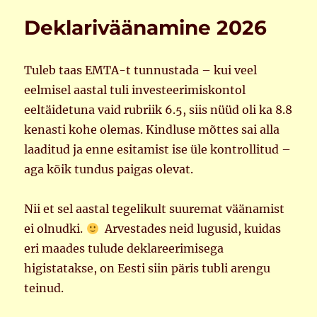
Deklariväänamine 2026
Tuleb taas EMTA-t tunnustada – kui veel
eelmisel aastal tuli investeerimiskontol
eeltäidetuna vaid rubriik 6.5, siis nüüd oli ka 8.8
kenasti kohe olemas. Kindluse mõttes sai alla
laaditud ja enne esitamist ise üle kontrollitud –
aga kõik tundus paigas olevat.
Nii et sel aastal tegelikult suuremat väänamist
ei olnudki.
Arvestades neid lugusid, kuidas
eri maades tulude deklareerimisega
higistatakse, on Eesti siin päris tubli arengu
teinud.