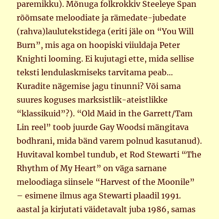
paremikku). Mõnuga folkrokkiv Steeleye Span
rõõmsate meloodiate ja rämedate-jubedate
(rahva)laulutekstidega (eriti jäle on “You Will
Burn”, mis aga on hoopiski viiuldaja Peter
Knighti looming. Ei kujutagi ette, mida sellise
teksti lendulaskmiseks tarvitama peab…
Kuradite nägemise jagu tinunni? Või sama
suures koguses marksistlik-ateistlikke
“klassikuid”?). “Old Maid in the Garrett/Tam
Lin reel” toob juurde Gay Woodsi mängitava
bodhrani, mida bänd varem polnud kasutanud).
Huvitaval kombel tundub, et Rod Stewarti “The
Rhythm of My Heart” on väga sarnane
meloodiaga siinsele “Harvest of the Moonile”
– esimene ilmus aga Stewarti plaadil 1991.
aastal ja kirjutati väidetavalt juba 1986, samas