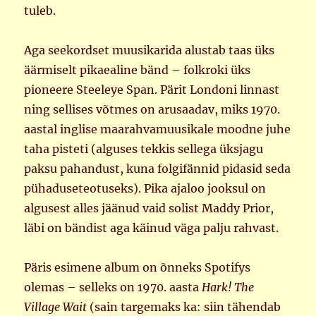
tuleb.
Aga seekordset muusikarida alustab taas üks
äärmiselt pikaealine bänd – folkroki üks
pioneere Steeleye Span. Pärit Londoni linnast
ning sellises võtmes on arusaadav, miks 1970.
aastal inglise maarahvamuusikale moodne juhe
taha pisteti (alguses tekkis sellega üksjagu
paksu pahandust, kuna folgifännid pidasid seda
pühaduseteotuseks). Pika ajaloo jooksul on
algusest alles jäänud vaid solist Maddy Prior,
läbi on bändist aga käinud väga palju rahvast.
Päris esimene album on õnneks Spotifys
olemas – selleks on 1970. aasta
Hark! The
Village Wait
(sain targemaks ka: siin tähendab