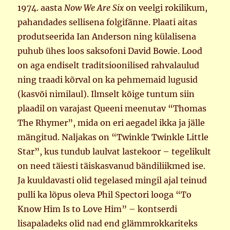
1974. aasta
Now We Are Six
on veelgi rokilikum,
pahandades sellisena folgifänne. Plaati aitas
produtseerida Ian Anderson ning külalisena
puhub ühes loos saksofoni David Bowie. Lood
on aga endiselt traditsioonilised rahvalaulud
ning traadi kõrval on ka pehmemaid lugusid
(kasvõi nimilaul). Ilmselt kõige tuntum siin
plaadil on varajast Queeni meenutav “Thomas
The Rhymer”, mida on eri aegadel ikka ja jälle
mängitud. Naljakas on “Twinkle Twinkle Little
Star”, kus tundub laulvat lastekoor – tegelikult
on need täiesti täiskasvanud bändiliikmed ise.
Ja kuuldavasti olid tegelased mingil ajal teinud
pulli ka lõpus oleva Phil Spectori looga “To
Know Him Is to Love Him” – kontserdi
lisapaladeks olid nad end glämmrokkariteks