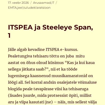
Postitatud
Rubriigid
Sildid
17. veebr 2026
Arusaamad
,
IT
EMTA
,
jee!
,
tuludeklaratsioon
ITSPEA ja Steeleye Span,
1
Jälle algab kevadine ITSPEA e-kursus.
Pealetungiva tehisaru tõttu on juba mitu
aastat on õhus olnud küsimus “Kas ja kui kaua
sellega jätkata saab?”, nii et ka tööde
lugemisega kaasnenud muusikamaratonid on
löögi all. Sel korral andsin osalejatele võimaluse
blogida peale tavapärase viisi ka tehisaruga
(lisades juurde, mida protsessist õpiti, millist
aru ja viipa kasutati jne) – näis, mis sellest välja