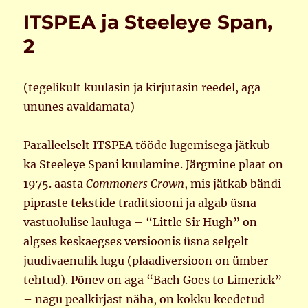
ITSPEA ja Steeleye Span,
2
(tegelikult kuulasin ja kirjutasin reedel, aga
ununes avaldamata)
Paralleelselt ITSPEA tööde lugemisega jätkub
ka Steeleye Spani kuulamine. Järgmine plaat on
1975. aasta
Commoners Crown
, mis jätkab bändi
pipraste tekstide traditsiooni ja algab üsna
vastuolulise lauluga – “Little Sir Hugh” on
algses keskaegses versioonis üsna selgelt
juudivaenulik lugu (plaadiversioon on ümber
tehtud). Põnev on aga “Bach Goes to Limerick”
– nagu pealkirjast näha, on kokku keedetud