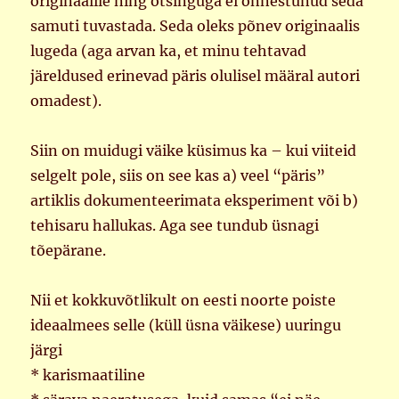
originaalile ning otsinguga ei õnnestunud seda
samuti tuvastada. Seda oleks põnev originaalis
lugeda (aga arvan ka, et minu tehtavad
järeldused erinevad päris olulisel määral autori
omadest).
Siin on muidugi väike küsimus ka – kui viiteid
selgelt pole, siis on see kas a) veel “päris”
artiklis dokumenteerimata eksperiment või b)
tehisaru hallukas. Aga see tundub üsnagi
tõepärane.
Nii et kokkuvõtlikult on eesti noorte poiste
ideaalmees selle (küll üsna väikese) uuringu
järgi
* karismaatiline