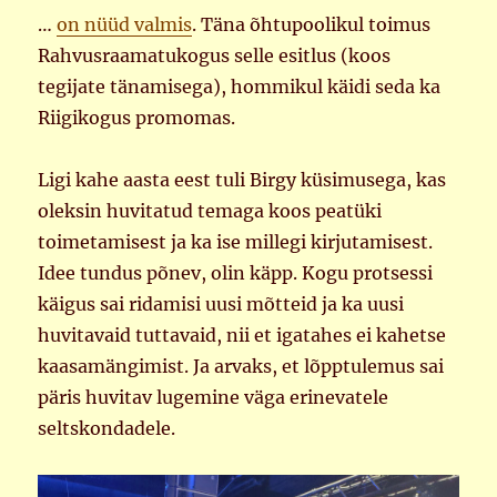
…
on nüüd valmis
. Täna õhtupoolikul toimus
Rahvusraamatukogus selle esitlus (koos
tegijate tänamisega), hommikul käidi seda ka
Riigikogus promomas.
Ligi kahe aasta eest tuli Birgy küsimusega, kas
oleksin huvitatud temaga koos peatüki
toimetamisest ja ka ise millegi kirjutamisest.
Idee tundus põnev, olin käpp. Kogu protsessi
käigus sai ridamisi uusi mõtteid ja ka uusi
huvitavaid tuttavaid, nii et igatahes ei kahetse
kaasamängimist. Ja arvaks, et lõpptulemus sai
päris huvitav lugemine väga erinevatele
seltskondadele.