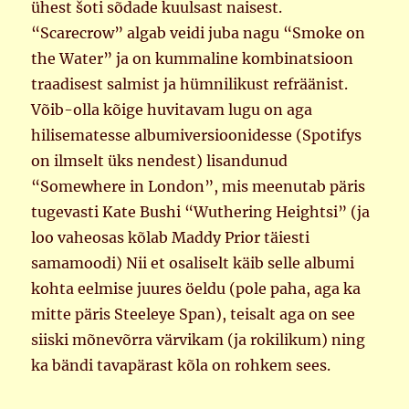
ühest šoti sõdade kuulsast naisest.
“Scarecrow” algab veidi juba nagu “Smoke on
the Water” ja on kummaline kombinatsioon
traadisest salmist ja hümnilikust refräänist.
Võib-olla kõige huvitavam lugu on aga
hilisematesse albumiversioonidesse (Spotifys
on ilmselt üks nendest) lisandunud
“Somewhere in London”, mis meenutab päris
tugevasti Kate Bushi “Wuthering Heightsi” (ja
loo vaheosas kõlab Maddy Prior täiesti
samamoodi) Nii et osaliselt käib selle albumi
kohta eelmise juures öeldu (pole paha, aga ka
mitte päris Steeleye Span), teisalt aga on see
siiski mõnevõrra värvikam (ja rokilikum) ning
ka bändi tavapärast kõla on rohkem sees.