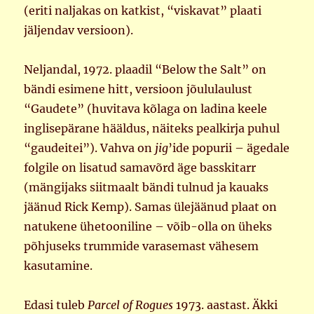
(eriti naljakas on katkist, “viskavat” plaati
jäljendav versioon).
Neljandal, 1972. plaadil “Below the Salt” on
bändi esimene hitt, versioon jõululaulust
“Gaudete” (huvitava kõlaga on ladina keele
inglisepärane hääldus, näiteks pealkirja puhul
“gaudeitei”). Vahva on
jig
’ide popurii – ägedale
folgile on lisatud samavõrd äge basskitarr
(mängijaks siitmaalt bändi tulnud ja kauaks
jäänud Rick Kemp). Samas ülejäänud plaat on
natukene ühetooniline – võib-olla on üheks
põhjuseks trummide varasemast vähesem
kasutamine.
Edasi tuleb
Parcel of Rogues
1973. aastast. Äkki