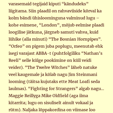
varasemaid tegijaid kiputi “kändudeks”
liigitama. Siin plaadil on rahvaviiside kõrval ka
kolm bändi ühisloominguna valminud lugu –
kohe esimene, “London”, mõjub eelmise plaadi
loogilise jätkuna, järgneb samuti vahva, kuid
lühike (alla minuti) “The Bosnian Hornpipes”.
“Orfeo” on pigem juba poplugu, meenutab ehk
isegi varajast ABBA-t (puhtfolgiliku “Nathan’s
Reeli” selle külge pookimine on küll veidi
veider). “The Twelve Witches” läheb natuke
veel kaugemale ja kõlab nagu Jim Steinmani
looming (täitsa kujutaks ette Meat Loafi seda
laulmas). “Fighting for Strangers” algab nagu…
Maggie Reillyga Mike Oldfield (aga ilma
kitarrita; lugu on sisuliselt ainult vokaal ja
rütm). Naljaka lõppakordina on viimase loo