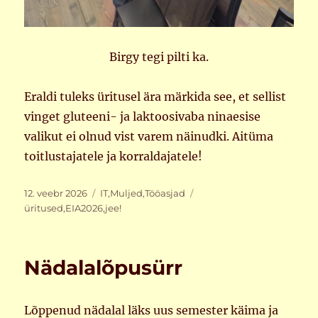
Birgy tegi pilti ka.
Eraldi tuleks üritusel ära märkida see, et sellist
vinget gluteeni- ja laktoosivaba ninaesise
valikut ei olnud vist varem näinudki. Aitüma
toitlustajatele ja korraldajatele!
Postitatud
Rubriigid
Sildid
12. veebr 2026
IT
,
Muljed
,
Tööasjad
üritused
,
EIA2026
,
jee!
Nädalalõpusürr
Lõppenud nädalal läks uus semester käima ja