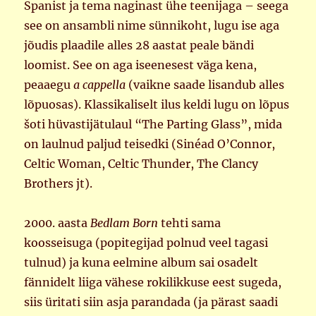
Spanist ja tema naginast ühe teenijaga – seega
see on ansambli nime sünnikoht, lugu ise aga
jõudis plaadile alles 28 aastat peale bändi
loomist. See on aga iseenesest väga kena,
peaaegu
a cappella
(vaikne saade lisandub alles
lõpuosas). Klassikaliselt ilus keldi lugu on lõpus
šoti hüvastijätulaul “The Parting Glass”, mida
on laulnud paljud teisedki (Sinéad O’Connor,
Celtic Woman, Celtic Thunder, The Clancy
Brothers jt).
2000. aasta
Bedlam Born
tehti sama
koosseisuga (popitegijad polnud veel tagasi
tulnud) ja kuna eelmine album sai osadelt
fännidelt liiga vähese rokilikkuse eest sugeda,
siis üritati siin asja parandada (ja pärast saadi