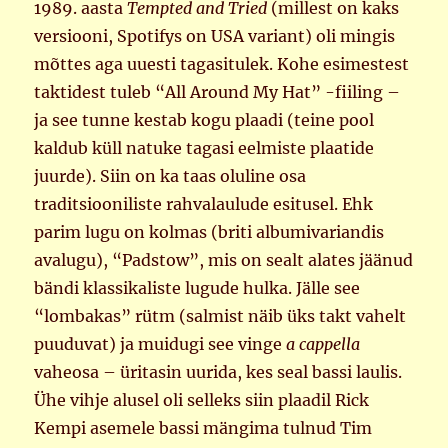
1989. aasta
Tempted and Tried
(millest on kaks
versiooni, Spotifys on USA variant) oli mingis
mõttes aga uuesti tagasitulek. Kohe esimestest
taktidest tuleb “All Around My Hat” -fiiling –
ja see tunne kestab kogu plaadi (teine pool
kaldub küll natuke tagasi eelmiste plaatide
juurde). Siin on ka taas oluline osa
traditsiooniliste rahvalaulude esitusel. Ehk
parim lugu on kolmas (briti albumivariandis
avalugu), “Padstow”, mis on sealt alates jäänud
bändi klassikaliste lugude hulka. Jälle see
“lombakas” rütm (salmist näib üks takt vahelt
puuduvat) ja muidugi see vinge
a cappella
vaheosa – üritasin uurida, kes seal bassi laulis.
Ühe vihje alusel oli selleks siin plaadil Rick
Kempi asemele bassi mängima tulnud Tim