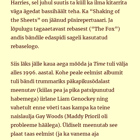
Harries, sel juhul suutis ta küll ka ilma kitarrita
väga ägedat bassihäält teha. Ka “Shaking of
the Sheets” on jäänud püsirepertuaari. Ja
lõpulugu tagaaetavast rebasest (“The Fox”)
andis bändile edaspidi sageli kasutatud
rebaselogo.
Siis läks jälle kaua aega mööda ja
Time
tuli välja
alles 1996. aastal. Kohe peale eelmist albumit
tuli bändi trummariks päkapikusõdalast
meenutav (kiilas pea ja pika patsipunutud
habemega) iirlane Liam Genockey ning
vahetult enne võeti taas kampa ka teine
naislaulja Gay Woods (Maddy Prioril oli
probleeme häälega). Üldiselt meenutab see
plaat taas eelmist (ja ka vanema aja