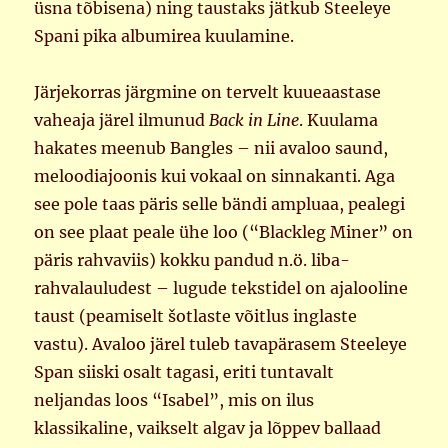
üsna tõbisena) ning taustaks jätkub Steeleye
Spani pika albumirea kuulamine.
Järjekorras järgmine on tervelt kuueaastase
vaheaja järel ilmunud
Back in Line
. Kuulama
hakates meenub Bangles – nii avaloo saund,
meloodiajoonis kui vokaal on sinnakanti. Aga
see pole taas päris selle bändi ampluaa, pealegi
on see plaat peale ühe loo (“Blackleg Miner” on
päris rahvaviis) kokku pandud n.ö. liba-
rahvalauludest – lugude tekstidel on ajalooline
taust (peamiselt šotlaste võitlus inglaste
vastu). Avaloo järel tuleb tavapärasem Steeleye
Span siiski osalt tagasi, eriti tuntavalt
neljandas loos “Isabel”, mis on ilus
klassikaline, vaikselt algav ja lõppev ballaad