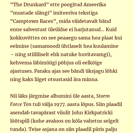
“The Drunkard” ette poogitud Ameerika
“mustade slängi” imiteeriva tekstiga
“Camptown Races”, mida väidetavalt bänd
enne salvestust üleüldse ei harjutanud… Kuid
kokkuvõttes on see peaaegu sama hea plaat kui
eelmine (samamoodi ühtlaselt hea kuulamine
– ning stiililiselt ehk natuke huvitavamgi),
kehvema läbimüügi põhjus oli eelkõige
ajastuses. Paraku ajas see bändi üksjagu lõhki
ning kaks liiget otsustasid ära minna.
Nii läks järgmise albumini üle aasta,
Storm
Force Ten
tuli välja 1977. aasta lõpus. Siin plaadil
asendab tavapärast viiulit John Kirkpatricki
lõõtspill (kohe avaloos on kõla vahetus selgelt
tunda). Teise asjana on siin plaadil päris palju