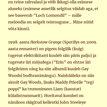
on teine rahvalaul ja võib ikkagi olla esimese
aluseks (esimese ametlik selgitus väidab aga, et
see baseerub “Loch Lomondil” – mille
meloodia on selgelt teistsugune… Mine nüüd
võta kinni).
1998. aasta
Horkstow Grange
(Spotifys on 2009.
aasta remaster) on pigem folgilik (kuigi
tugevat elektrikitarri kuuleb siin päris palju) ja
tugevate iiri mõjudega (“Erin” on ehtne iiri
folgihümn ning ka siin albumil kuuleb Gay
Woodsi bodhranimängu). Naishääleks on siin
ainult Gay Woods, lisaks Maddy Priorile “tegi
poppi” ka trummimees Liam (kasutati
külalistrummarit). Huvitaval kombel on
nimiloos räägitud kellestki John Steeleye