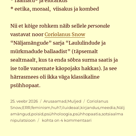
* raamatu- ja elutarkus
* eetika, moraal, viisakus ja kombed
Nii et kõige rohkem näib sellele
persona
le
vastavat noor
Coriolanus Snow
“Näljamängude” sarja “Laululindude ja
mürkmadude ballaadist” (täpsemalt
sealtmaalt, kus ta enda sõbra surma saatis ja
ise tolle vanemate käopojaks hakkas). Ja see
härrasmees oli ikka väga klassikaline
psühhopaat.
Postitatud
Rubriigid
Sildid
25. veebr 2026
Arusaamad
,
Muljed
Coriolanus
Snow
,
ERR
,
feminism
,
huh?
,
iluideaal
,
kirjandus
,
meedia
,
Nälj
amängud
,
poisid
,
psühholoogia
,
psühhopaatia
,
sotsiaalma
Ideaalne
nipulatsioon
kohta on 4 kommentaari