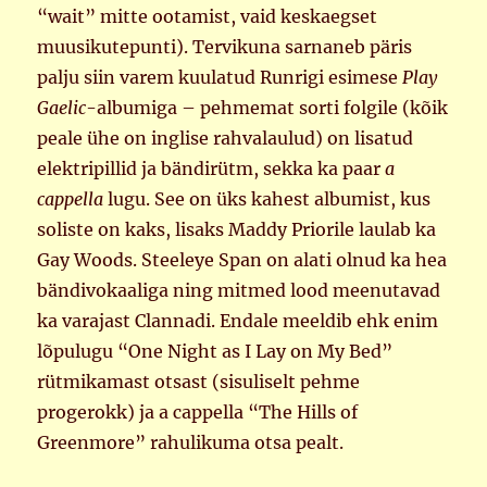
“wait” mitte ootamist, vaid keskaegset
muusikutepunti). Tervikuna sarnaneb päris
palju siin varem kuulatud Runrigi esimese
Play
Gaelic
-albumiga – pehmemat sorti folgile (kõik
peale ühe on inglise rahvalaulud) on lisatud
elektripillid ja bändirütm, sekka ka paar
a
cappella
lugu. See on üks kahest albumist, kus
soliste on kaks, lisaks Maddy Priorile laulab ka
Gay Woods. Steeleye Span on alati olnud ka hea
bändivokaaliga ning mitmed lood meenutavad
ka varajast Clannadi. Endale meeldib ehk enim
lõpulugu “One Night as I Lay on My Bed”
rütmikamast otsast (sisuliselt pehme
progerokk) ja a cappella “The Hills of
Greenmore” rahulikuma otsa pealt.