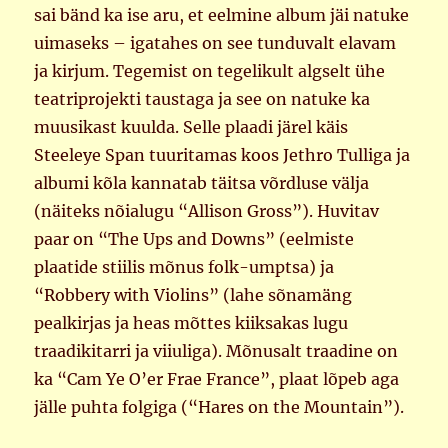
sai bänd ka ise aru, et eelmine album jäi natuke
uimaseks – igatahes on see tunduvalt elavam
ja kirjum. Tegemist on tegelikult algselt ühe
teatriprojekti taustaga ja see on natuke ka
muusikast kuulda. Selle plaadi järel käis
Steeleye Span tuuritamas koos Jethro Tulliga ja
albumi kõla kannatab täitsa võrdluse välja
(näiteks nõialugu “Allison Gross”). Huvitav
paar on “The Ups and Downs” (eelmiste
plaatide stiilis mõnus folk-umptsa) ja
“Robbery with Violins” (lahe sõnamäng
pealkirjas ja heas mõttes kiiksakas lugu
traadikitarri ja viiuliga). Mõnusalt traadine on
ka “Cam Ye O’er Frae France”, plaat lõpeb aga
jälle puhta folgiga (“Hares on the Mountain”).