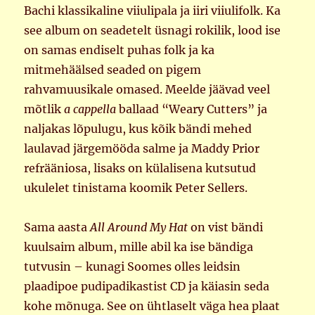
Bachi klassikaline viiulipala ja iiri viiulifolk. Ka
see album on seadetelt üsnagi rokilik, lood ise
on samas endiselt puhas folk ja ka
mitmehäälsed seaded on pigem
rahvamuusikale omased. Meelde jäävad veel
mõtlik
a cappella
ballaad “Weary Cutters” ja
naljakas lõpulugu, kus kõik bändi mehed
laulavad järgemööda salme ja Maddy Prior
refrääniosa, lisaks on külalisena kutsutud
ukulelet tinistama koomik Peter Sellers.
Sama aasta
All Around My Hat
on vist bändi
kuulsaim album, mille abil ka ise bändiga
tutvusin – kunagi Soomes olles leidsin
plaadipoe pudipadikastist CD ja käiasin seda
kohe mõnuga. See on ühtlaselt väga hea plaat