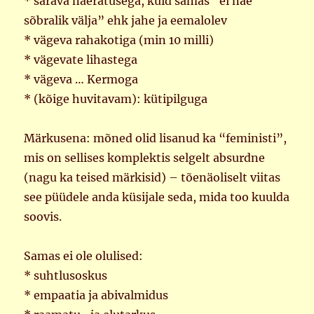
* särava naeratusega, kuid samas “ei näe
sõbralik välja” ehk jahe ja eemalolev
* vägeva rahakotiga (min 10 milli)
* vägevate lihastega
* vägeva … Kermoga
* (kõige huvitavam): kütipilguga
Märkusena: mõned olid lisanud ka “feministi”,
mis on sellises komplektis selgelt absurdne
(nagu ka teised märkisid) – tõenäoliselt viitas
see püüdele anda küsijale seda, mida too kuulda
soovis.
Samas ei ole olulised:
* suhtlusoskus
* empaatia ja abivalmidus