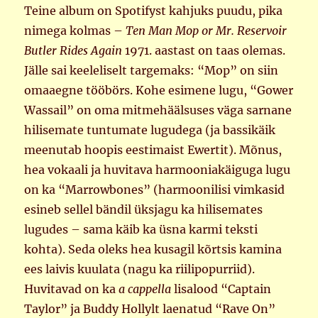
Teine album on Spotifyst kahjuks puudu, pika
nimega kolmas –
Ten Man Mop or Mr. Reservoir
Butler Rides Again
1971. aastast on taas olemas.
Jälle sai keeleliselt targemaks: “Mop” on siin
omaaegne tööbörs. Kohe esimene lugu, “Gower
Wassail” on oma mitmehäälsuses väga sarnane
hilisemate tuntumate lugudega (ja bassikäik
meenutab hoopis eestimaist Ewertit). Mõnus,
hea vokaali ja huvitava harmooniakäiguga lugu
on ka “Marrowbones” (harmoonilisi vimkasid
esineb sellel bändil üksjagu ka hilisemates
lugudes – sama käib ka üsna karmi teksti
kohta). Seda oleks hea kusagil kõrtsis kamina
ees laivis kuulata (nagu ka riilipopurriid).
Huvitavad on ka
a cappella
lisalood “Captain
Taylor” ja Buddy Hollylt laenatud “Rave On”