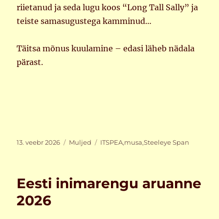
riietanud ja seda lugu koos “Long Tall Sally” ja
teiste samasugustega kamminud…
Täitsa mõnus kuulamine – edasi läheb nädala
pärast.
Postitatud
Rubriigid
Sildid
13. veebr 2026
Muljed
ITSPEA
,
musa
,
Steeleye Span
Eesti inimarengu aruanne
2026