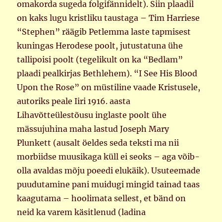
omakorda sugeda folgifännidelt). Siin plaadil
on kaks lugu kristliku taustaga – Tim Harriese
“Stephen” räägib Petlemma laste tapmisest
kuningas Herodese poolt, jutustatuna ühe
tallipoisi poolt (tegelikult on ka “Bedlam”
plaadi pealkirjas Bethlehem). “I See His Blood
Upon the Rose” on müstiline vaade Kristusele,
autoriks peale Iiri 1916. aasta
Lihavõtteülestõusu inglaste poolt ühe
mässujuhina maha lastud Joseph Mary
Plunkett (ausalt öeldes seda teksti ma nii
morbiidse muusikaga küll ei seoks – aga võib-
olla avaldas mõju poeedi elukäik). Usuteemade
puudutamine pani muidugi mingid tainad taas
kaagutama – hoolimata sellest, et bänd on
neid ka varem käsitlenud (ladina