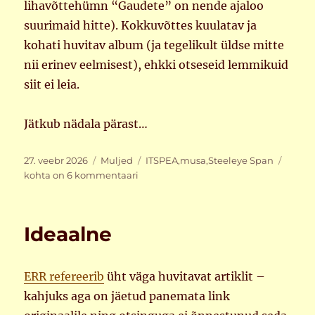
lihavõttehümn “Gaudete” on nende ajaloo
suurimaid hitte). Kokkuvõttes kuulatav ja
kohati huvitav album (ja tegelikult üldse mitte
nii erinev eelmisest), ehkki otseseid lemmikuid
siit ei leia.
Jätkub nädala pärast…
Postitatud
Rubriigid
Sildid
ITSPE
27. veebr 2026
Muljed
ITSPEA
,
musa
,
Steeleye Span
ja
kohta on 6 kommentaari
Steel
Span,
3
Ideaalne
ERR refereerib
üht väga huvitavat artiklit –
kahjuks aga on jäetud panemata link