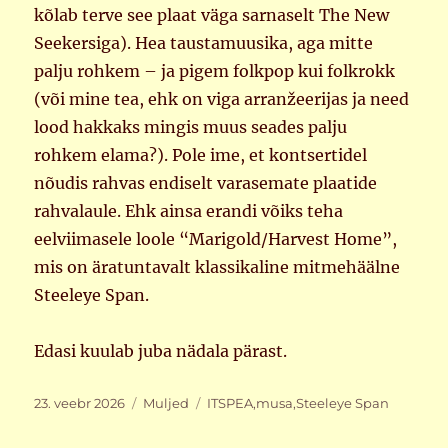
kõlab terve see plaat väga sarnaselt The New
Seekersiga). Hea taustamuusika, aga mitte
palju rohkem – ja pigem folkpop kui folkrokk
(või mine tea, ehk on viga arranžeerijas ja need
lood hakkaks mingis muus seades palju
rohkem elama?). Pole ime, et kontsertidel
nõudis rahvas endiselt varasemate plaatide
rahvalaule. Ehk ainsa erandi võiks teha
eelviimasele loole “Marigold/Harvest Home”,
mis on äratuntavalt klassikaline mitmehäälne
Steeleye Span.
Edasi kuulab juba nädala pärast.
Postitatud
Rubriigid
Sildid
23. veebr 2026
Muljed
ITSPEA
,
musa
,
Steeleye Span