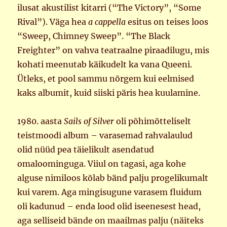
ilusat akustilist kitarri (“The Victory”, “Some
Rival”). Väga hea
a cappella
esitus on teises loos
“Sweep, Chimney Sweep”. “The Black
Freighter” on vahva teatraalne piraadilugu, mis
kohati meenutab käikudelt ka vana Queeni.
Ütleks, et pool sammu nõrgem kui eelmised
kaks albumit, kuid siiski päris hea kuulamine.
1980. aasta
Sails of Silver
oli põhimõtteliselt
teistmoodi album – varasemad rahvalaulud
olid nüüd pea täielikult asendatud
omaloominguga. Viiul on tagasi, aga kohe
alguse nimiloos kõlab bänd palju progelikumalt
kui varem. Aga mingisugune varasem fluidum
oli kadunud – enda lood olid iseenesest head,
aga selliseid bände on maailmas palju (näiteks