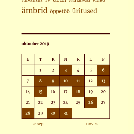
video
turvalisus
TV
vaba tarkvara
ämbrid
üritused
õppetöö
oktoober 2019
E
T
K
N
R
L
P
1
2
3
4
5
6
7
8
9
10
11
12
13
14
15
16
17
18
19
20
21
22
23
24
25
26
27
28
29
30
31
« sept
nov. »