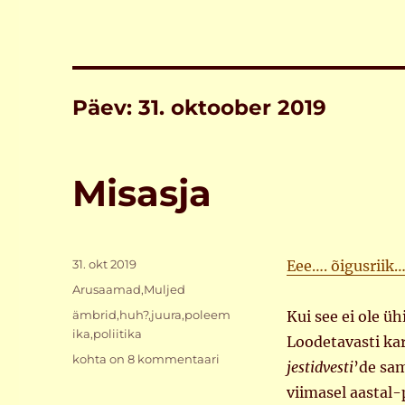
Päev:
31. oktoober 2019
Misasja
Postitatud
31. okt 2019
Eee…. õigusriik
Rubriigid
Arusaamad
,
Muljed
Sildid
ämbrid
,
huh?
,
juura
,
poleem
Kui see ei ole ü
ika
,
poliitika
Loodetavasti kar
Misasja
kohta on 8 kommentaari
jestidvesti
’de sam
viimasel aastal