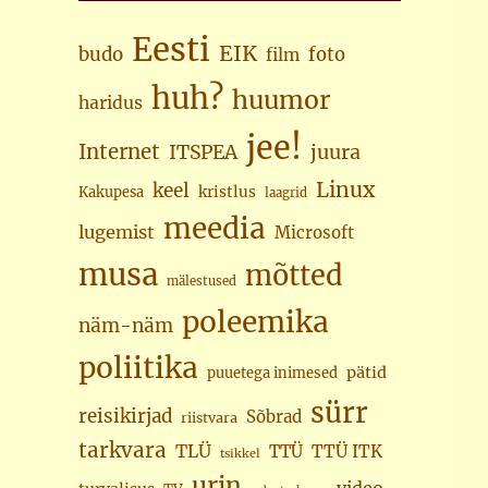
Eesti
EIK
budo
foto
film
huh?
huumor
haridus
jee!
Internet
juura
ITSPEA
Linux
keel
kristlus
Kakupesa
laagrid
meedia
lugemist
Microsoft
musa
mõtted
mälestused
poleemika
näm-näm
poliitika
pätid
puuetega inimesed
sürr
reisikirjad
Sõbrad
riistvara
tarkvara
TLÜ
TTÜ
TTÜ ITK
tsikkel
urin