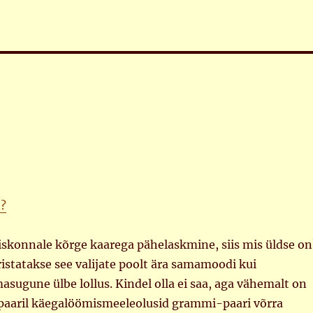
…?
hiskonnale kõrge kaarega pähelaskmine, siis mis üldse o
istatakse see valijate poolt ära samamoodi kui
asugune ülbe lollus. Kindel olla ei saa, aga vähemalt on
-paaril käegalöömismeeleolusid grammi-paari võrra