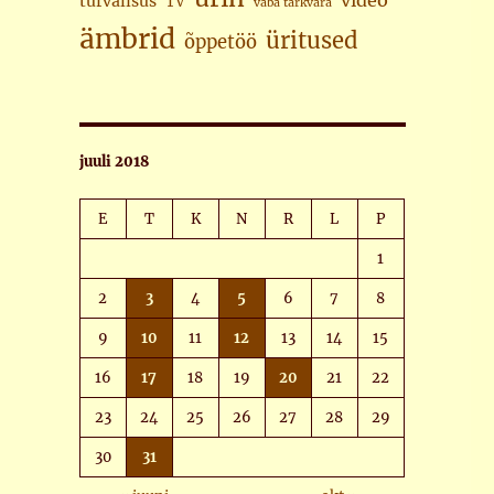
video
turvalisus
TV
vaba tarkvara
ämbrid
üritused
õppetöö
juuli 2018
E
T
K
N
R
L
P
1
2
3
4
5
6
7
8
9
10
11
12
13
14
15
16
17
18
19
20
21
22
23
24
25
26
27
28
29
30
31