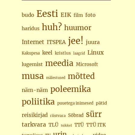
Eesti
EIK
budo
foto
film
huh?
huumor
haridus
jee!
Internet
juura
ITSPEA
Linux
keel
kristlus
Kakupesa
laagrid
meedia
lugemist
Microsoft
musa
mõtted
mälestused
poleemika
näm-näm
poliitika
pätid
puuetega inimesed
sürr
reisikirjad
Sõbrad
riistvara
tarkvara
TLÜ
TTÜ
TTÜ ITK
tsikkel
urin