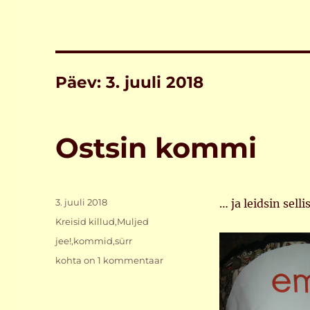
Päev:
3. juuli 2018
Ostsin kommi
Postitatud
3. juuli 2018
… ja leidsin selli
Rubriigid
Kreisid killud
,
Muljed
Sildid
jee!
,
kommid
,
sürr
Ostsin
kohta on 1 kommentaar
kommi