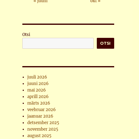
« juuni
okt »
Otsi
OTSI
juuli 2026
juuni 2026
mai 2026
aprill 2026
märts 2026
veebruar 2026
jaanuar 2026
detsember 2025
november 2025
august 2025