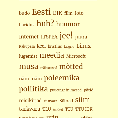
Eesti
EIK
budo
foto
film
huh?
huumor
haridus
jee!
Internet
juura
ITSPEA
Linux
keel
kristlus
Kakupesa
laagrid
meedia
lugemist
Microsoft
musa
mõtted
mälestused
poleemika
näm-näm
poliitika
pätid
puuetega inimesed
sürr
reisikirjad
Sõbrad
riistvara
tarkvara
TLÜ
TTÜ
TTÜ ITK
tsikkel
urin