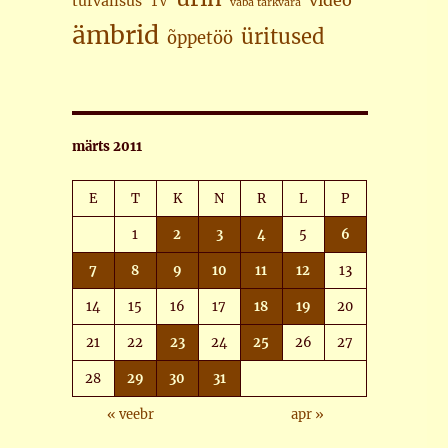
video
turvalisus
TV
vaba tarkvara
ämbrid
üritused
õppetöö
märts 2011
E
T
K
N
R
L
P
1
2
3
4
5
6
7
8
9
10
11
12
13
14
15
16
17
18
19
20
21
22
23
24
25
26
27
28
29
30
31
« veebr
apr »