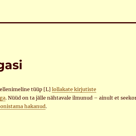
gasi
ellenimeline tüüp [L]
lollakate kirjutiste
ega
. Nüüd on ta jälle nähtavale ilmunud – ainult et seeko
oonistama hakanud
.