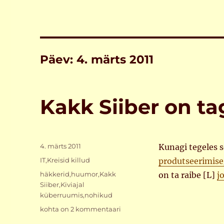
Päev:
4. märts 2011
Kakk Siiber on ta
Postitatud
4. märts 2011
Kunagi tegeles s
Rubriigid
IT
,
Kreisid killud
produtseerimis
Sildid
häkkerid
,
huumor
,
Kakk
on ta raibe [L]
j
Siiber
,
Kiviajal
küberruumis
,
nohikud
Kakk
kohta on 2 kommentaari
Siiber