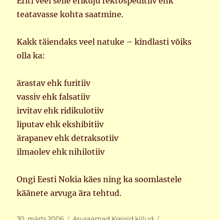
Eriti veel selle erikuju rektospeditiiv ehk
teatavasse kohta saatmine.
Kakk täiendaks veel natuke – kindlasti võiks
olla ka:
ärastav ehk furitiiv
vassiv ehk falsatiiv
irvitav ehk ridikulotiiv
liputav ehk ekshibitiiv
ärapanev ehk detraksotiiv
ilmaolev ehk nihilotiiv
Ongi Eesti Nokia käes ning ka soomlastele
käänete arvuga ära tehtud.
Postitatud
Rubriigid
Sildid
30. märts 2006
Arusaamad
,
Kreisid killud