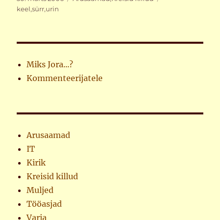
keel
,
sürr
,
urin
Miks Jora...?
Kommenteerijatele
Arusaamad
IT
Kirik
Kreisid killud
Muljed
Tööasjad
Varia