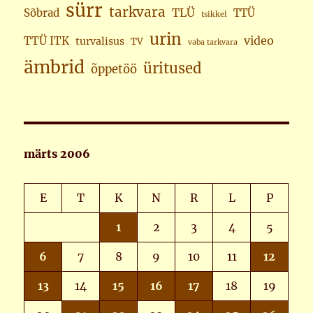
sürr
tarkvara
TLÜ
Sõbrad
TTÜ
tsikkel
urin
video
TTÜ ITK
turvalisus
TV
vaba tarkvara
ämbrid
üritused
õppetöö
märts 2006
E
T
K
N
R
L
P
1
2
3
4
5
6
7
8
9
10
11
12
13
14
15
16
17
18
19