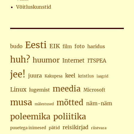
Võitluskunstid
Eesti
EIK
budo
foto
haridus
film
huh?
huumor
Internet
ITSPEA
jee!
juura
keel
kristlus
Kakupesa
laagrid
meedia
Linux
lugemist
Microsoft
musa
mõtted
näm-näm
mälestused
poleemika
poliitika
reisikirjad
pätid
puuetega inimesed
riistvara